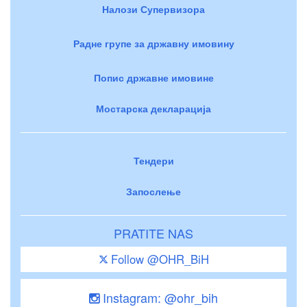
Налози Супервизора
Радне групе за државну имовину
Попис државне имовине
Мостарска декларација
Тендери
Запослење
PRATITE NAS
Follow @OHR_BiH
Instagram: @ohr_bih