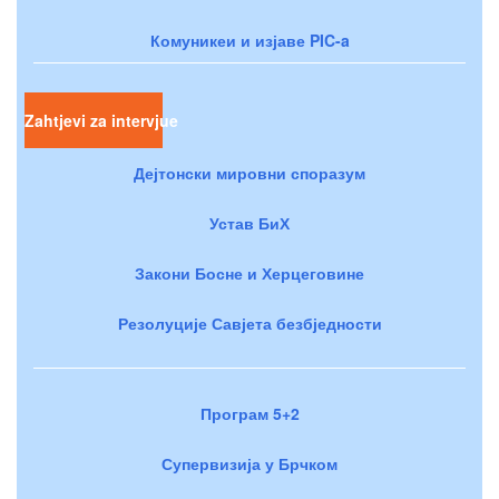
Комуникеи и изјаве PIC-a
Zahtjevi za intervjue
Дејтонски мировни споразум
Устав БиХ
Закони Босне и Херцеговине
Резолуције Савјета безбједности
Програм 5+2
Супервизија у Брчком