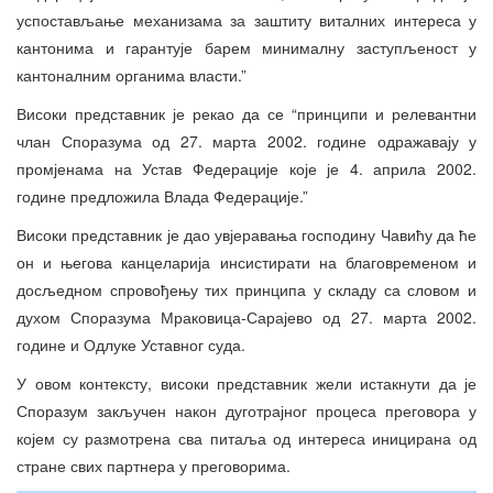
успостављање механизама за заштиту виталних интереса у
кантонима и гарантује барем минималну заступљеност у
кантоналним органима власти.”
Високи представник је рекао да се “принципи и релевантни
члан Споразума од 27. марта 2002. године одражавају у
промјенама на Устав Федерације које је 4. априла 2002.
године предложила Влада Федерације.”
Високи представник је дао увјеравања господину Чавићу да ће
он и његова канцеларија инсистирати на благовременом и
досљедном спровођењу тих принципа у складу са словом и
духом Споразума Мраковица-Сарајево од 27. марта 2002.
године и Одлуке Уставног суда.
У овом контексту, високи представник жели истакнути да је
Споразум закључен након дуготрајног процеса преговора у
којем су размотрена сва питаља од интереса иницирана од
стране свих партнера у преговорима.