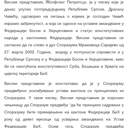
Високи представник, Wолфганг Петритсцх, је у писму које је
данас упутио потпредсједнику Републике Српске, Драгану
Чавићу, одговорио на питања о којима је господин Чавић
изразио забринутост, а која се односе на уставне амандмане у
Федерацији Босне и Херцеговине и статус конститутивних
народа у кантонима Федерације. Високи представник се
сагласио да се слово и дух Споразума Мраковица-Сарајево од
27. марта 2002. Године, морају у потпуности спровести и у
Републици Српској и у Федерацији Босне и Херцеговине, како
би се омогућила конститутивност Срба, Бошњака и Хрвата на
цијелој територији БиХ.
Високи представник је констатовао да је у Споразуму
предвиђено усклађивање устава кантона са принципима из
Споразума. У свом писму, Високи представник је појаснио
чињеницу да Споразум предвиђа “да ће принципи садржани у
Споразуму бити примијењени на кантоне Федерације БиХ у
року од девет мјесеци од усвајања амандмана на Устав
Федерације БиХ. Осим тога, Споразум предвиђа