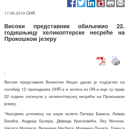
17.09.2019
OHR
Високи представник обиљежио 22.
годишњицу хеликоптерске несреће на
Прокошком језеру
Високи представник Валентин Инцко данас је подсјетио на
погибију 12 припадника ОHR-а и колега из UN-а који су прије
22 године погинули у хеликоптерској несрећи на Прокошком
језеру.
“Његујемо успомену на наше колеге Питера Бакеса, Ливија
Бекаћа, Андреја Булера, Дejвида Крисковића, Леу Мелник,
Чарлса Морпета, Вилијама Несбита, Марвина Паџета, Томаса