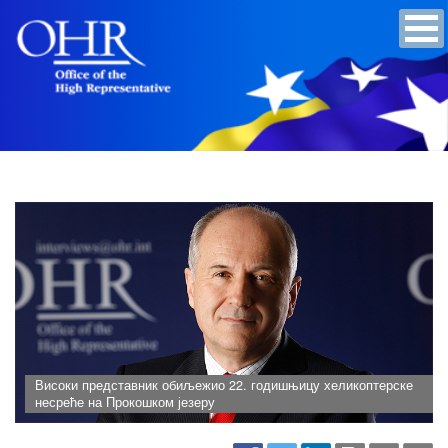
Високи представник обиљежио 22. годишњицу хеликоптерске
несреће на Прокошком језеру