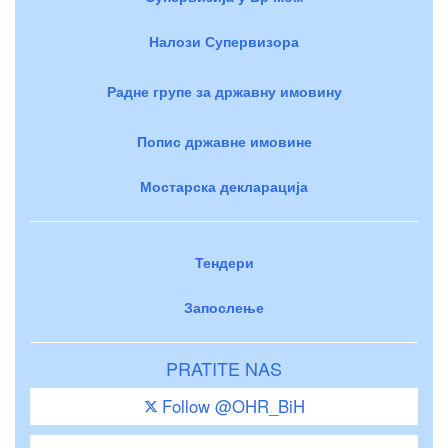
Налози Супервизора
Радне групе за државну имовину
Попис државне имовине
Мостарска декларација
Тендери
Запослење
PRATITE NAS
Follow @OHR_BiH