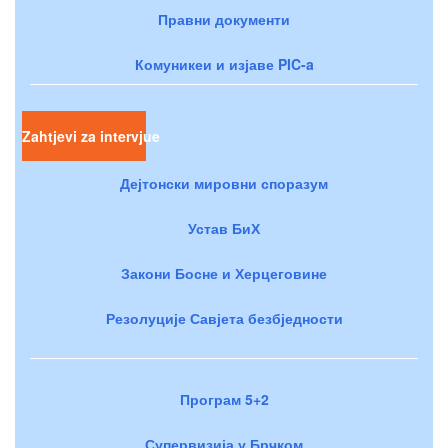
Правни документи
Комуникеи и изјаве PIC-a
Zahtjevi za intervjue
Дејтонски мировни споразум
Устав БиХ
Закони Босне и Херцеговине
Резолуције Савјета безбједности
Програм 5+2
Супервизија у Брчком