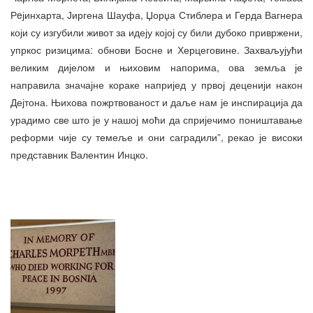
Рeјинхарта, Јиргена Шауфа, Џорџа Стиблера и Герда Вагнера
који су изгубили живот за идеју којој су били дубоко привржени,
упркос ризицима: обнови Босне и Херцеговине. Захваљујући
великим дијелом и њиховим напорима, ова земља је
направила значајне кораке напријед у првој деценији након
Дејтона. Њихова пожртвованост и даље нам је инспирација да
урадимо све што је у нашој моћи да спријечимо поништавање
реформи чије су темеље и они саградили”, рекао је високи
представник Валентин Инцко.