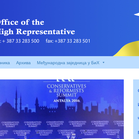
вника
Архива
Међународна заједница у БиХ