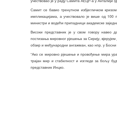
учествовао је у раду Самита АЕЦР-а у Анталији гд
Самит се бавио тренутном избјегличком кризом
импликацијама, а учествовало је више од 100 
министри и водећи припадници академске заједни
Високи представник је у свом говору навео д
постизања мировног рјешења за Сирију, вјерујем 
обзир и међународни ангажман, као нпр. у Босни 
“Ако се мировно рјешење и провођење мира ура
трајан мир и стабилност и изгледе за бољу буд
представник Инцко.