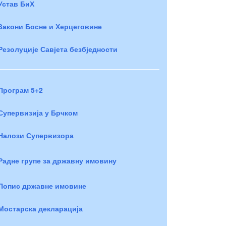
Устав БиХ
Закони Босне и Херцеговине
Резолуције Савјета безбједности
Програм 5+2
Супервизија у Брчком
Налози Супервизора
Радне групе за државну имовину
Попис државне имовине
Мостарска декларација