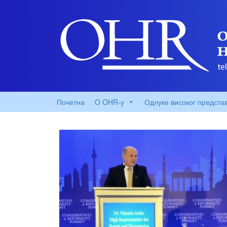
Почетна
O OHR-у
Одлуке високог предста