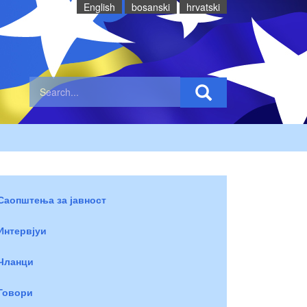
English
bosanski
hrvatski
Саопштења за јавност
Интервјуи
Чланци
Говори