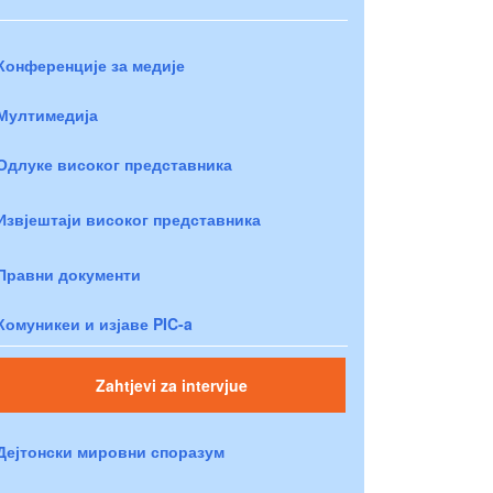
Конференције за медије
Мултимедија
Одлуке високог представника
Извјештаји високог представника
Правни документи
Комуникеи и изјаве PIC-a
Zahtjevi za intervjue
Дејтонски мировни споразум