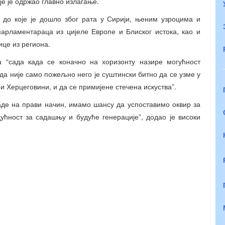
је је одржао главно излагање.
 до које је дошло због рата у Сирији, њеним узроцима и
парламентараца из цијеле Европе и Блиског истока, као и
це из региона.
а “сада када се коначно на хоризонту назире могућност
да није само пожељно него је суштински битно да се узме у
и Херцеговини, и да се примијене стечена искуства”.
де на прави начин, имамо шансу да успоставимо оквир за
ућност за садашњу и будуће генерације”, додао је високи