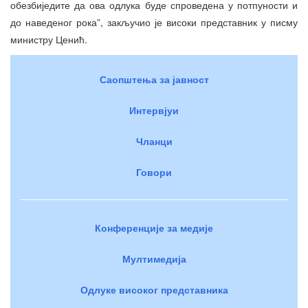
обезбиједите да ова одлука буде спроведена у потпуности и
до наведеног рока”, закључио је високи представник у писму
министру Ценић.
Саопштења за јавност
Интервјуи
Чланци
Говори
Конференције за медије
Мултимедија
Одлуке високог представника