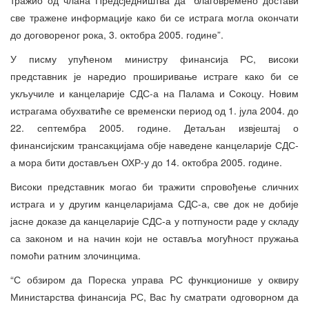
све тражене информације како би се истрага могла окончати
до договореног рока, 3. октобра 2005. године”.
У писму упућеном министру финансија РС, високи
представник је наредио проширивање истраге како би се
укључиле и канцеларије СДС-а на Палама и Сокоцу. Новим
истрагама обухватиће се временски период од 1. јула 2004. до
22. септембра 2005. године. Детаљан извјештај о
финансијским трансакцијама обје наведене канцеларије СДС-
а мора бити достављен ОХР-у до 14. октобра 2005. године.
Високи представник могао би тражити спровођење сличних
истрага и у другим канцеларијама СДС-а, све док не добије
јасне доказе да канцеларије СДС-а у потпуности раде у складу
са законом и на начин који не оставља могућност пружања
помоћи ратним злочинцима.
“С обзиром да Пореска управа РС функционише у оквиру
Министарства финансија РС, Вас ћу сматрати одговорном да