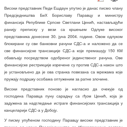
Високи представник Педи Ешдаун упутио је данас писмо члану
Предсједништва БиХ Бориславу Паравцу и министру
финансија Републике Српске Светлани Ценић, настављајући
ранију преписку у вези са кршењем Одлуке високог
представника донесене 30. јуна 2004. године. Овом одлуком
блокирани су сви банковни рачуни СДС-а и наложено да се
све финансијске трансакције СДС-а које премашују 150 КМ
обављају посредством одобреног јединственог рачуна. Ове
финансијске рестрикције изречене су против СДС-а након што
је установљено да је ова странка повезана са мрежама које
пружају подршку особама оптуженим за ратне злочине.
Високи представник поново је нагласио да очекује од
господина Паравца пуну сарадњу са гђом Ценић, која је
задужена за надгледање истраге финансијских трансакција у
канцеларији СДС-а у Добоју.
У писму упућеном господину Паравцу високи представник је
тражио од члана Предсједништва да “благовремено достави