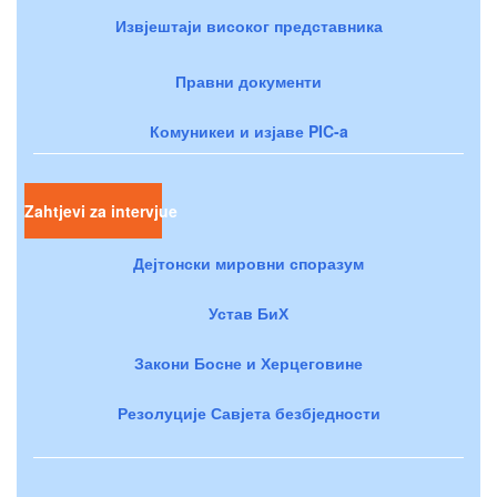
Извјештаји високог представника
Правни документи
Комуникеи и изјаве PIC-a
Zahtjevi za intervjue
Дејтонски мировни споразум
Устав БиХ
Закони Босне и Херцеговине
Резолуције Савјета безбједности