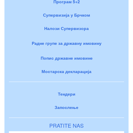
Програм 5+2
Супервизија у Брчком
Налози Супервизора
Радне групе за државну имовину
Попис државне имовине
Мостарска декларација
Тендери
Запослење
PRATITE NAS