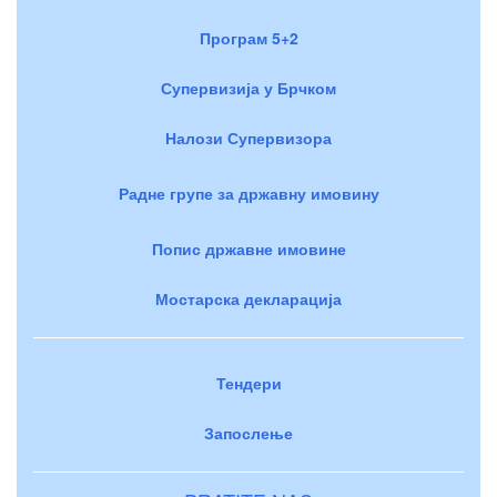
Програм 5+2
Супервизија у Брчком
Налози Супервизора
Радне групе за државну имовину
Попис државне имовине
Мостарска декларација
Тендери
Запослење