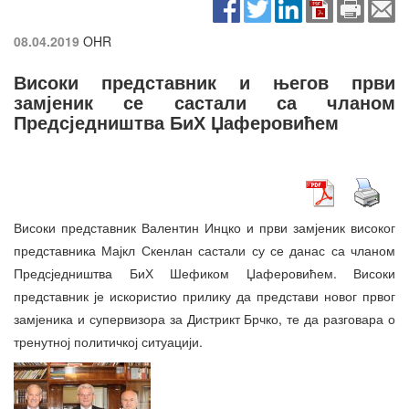
08.04.2019
OHR
Високи представник и његов први
замјеник се састали са чланом
Предсједништва БиХ Џаферовићем
Високи представник Валентин Инцко и први замјеник високог
представника Мајкл Скенлан састали су се данас са чланом
Предсједништва БиХ Шефиком Џаферовићем. Високи
представник је искористио прилику да представи новог првог
замјеника и супервизора за Дистрикт Брчко, те да разговара о
тренутној политичкој ситуацији.