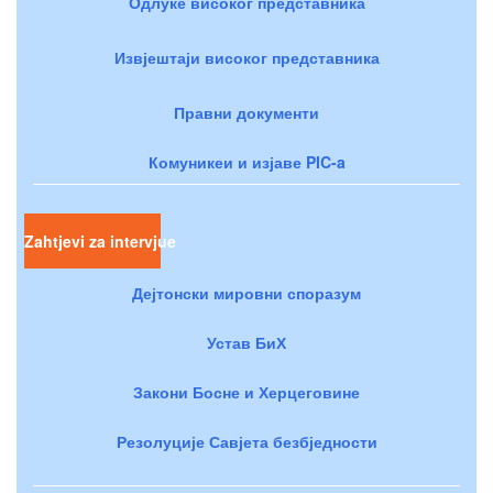
Одлуке високог представника
Извјештаји високог представника
Правни документи
Комуникеи и изјаве PIC-a
Zahtjevi za intervjue
Дејтонски мировни споразум
Устав БиХ
Закони Босне и Херцеговине
Резолуције Савјета безбједности