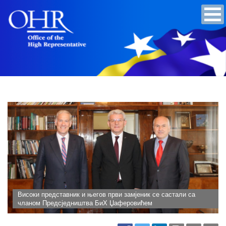
Високи представник и његов први замјеник се састали са
чланом Предсједништва БиХ Џаферовићем