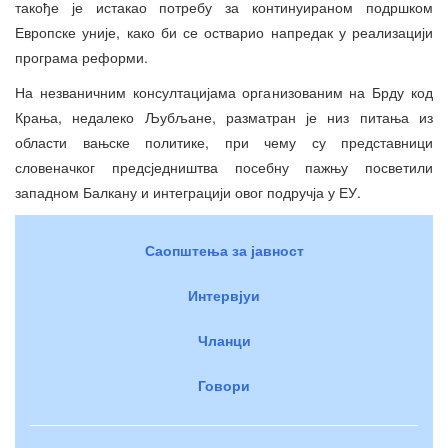
такође је истакао потребу за континуираном подршком
Европске уније, како би се остварио напредак у реализацији
програма реформи.
На незваничним консултацијама организованим на Брду код
Крања, недалеко Љубљане, разматран је низ питања из
области вањске политике, при чему су представници
словеначког предсједништва посебну пажњу посветили
западном Балкану и интеграцији овог подручја у ЕУ.
Саопштења за јавност
Интервјуи
Чланци
Говори