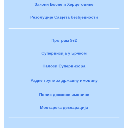
Закони Босне и Херцеговине
Резолуције Савјета безбједности
Програм 5+2
Супервизија у Брчком
Налози Супервизора
Радне групе за државну имовину
Попис државне имовине
Мостарска декларација