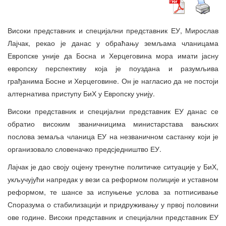
Високи представник и специјални представник ЕУ, Мирослав
Лајчак, рекао је данас у обраћању земљама чланицама
Европске уније да Босна и Херцеговина мора имати јасну
европску перспективу која је поуздана и разумљива
грађанима Босне и Херцеговине. Он је нагласио да не постоји
алтернатива приступу БиХ у Европску унију.
Високи представник и специјални представник ЕУ данас се
обратио високим званичницима министарстава вањских
послова земаља чланица ЕУ на незваничном састанку који је
организовало словеначко предсједништво ЕУ.
Лајчак је дао своју оцјену тренутне политичке ситуације у БиХ,
укључујући напредак у вези са реформом полиције и уставном
реформом, те шансе за испуњење услова за потписивање
Споразума о стабилизацији и придруживању у првој половини
ове године. Високи представник и специјални представник ЕУ