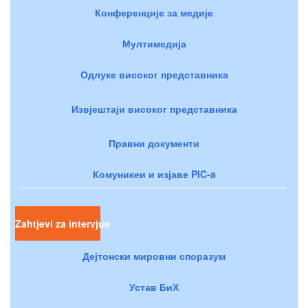
Конференције за медије
Мултимедија
Одлуке високог представника
Извјештаји високог представника
Правни документи
Комуникеи и изјаве PIC-a
Zahtjevi za intervjue
Дејтонски мировни споразум
Устав БиХ