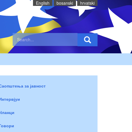
English
bosanski
hrvatski
Саопштења за јавност
Интервјуи
Чланци
Говори