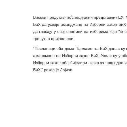
Високи представник/специјални представник ЕУ, 
БиХ да усвоје амандмане на Изборни закон БиХ
да гласају у овој општини на изборима који ће с
тренутно пријављени.
“Посланици оба дома Парламента БиХ данас су п
амандмане на Изборни закон БиХ. Узели су у о
Изборни закон обезбиједили оквир за праведне и
БиХ,” рекао је Лајчак.