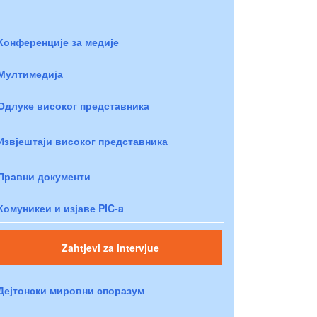
Конференције за медије
Мултимедија
Одлуке високог представника
Извјештаји високог представника
Правни документи
Комуникеи и изјаве PIC-a
Zahtjevi za intervjue
Дејтонски мировни споразум