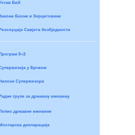
Устав БиХ
Закони Босне и Херцеговине
Резолуције Савјета безбједности
Програм 5+2
Супервизија у Брчком
Налози Супервизора
Радне групе за државну имовину
Попис државне имовине
Мостарска декларација