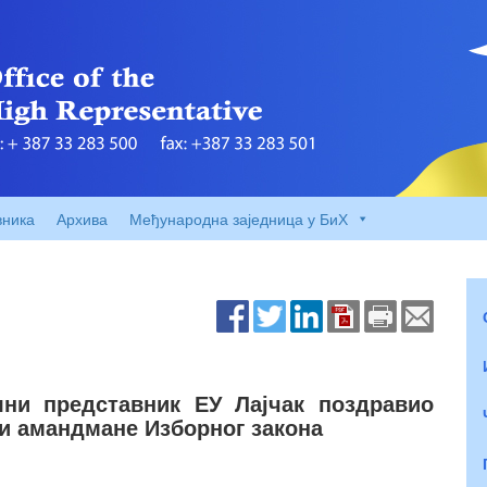
вника
Архива
Међународна заједница у БиХ
лни представник ЕУ Лајчак поздравио
и амандмане Изборног закона