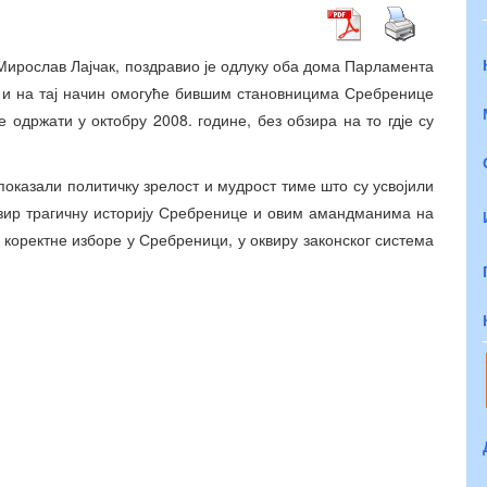
Мирослав Лајчак, поздравио је одлуку оба дома Парламента
 и на тај начин омогуће бившим становницима Сребренице
е одржати у октобру 2008. године, без обзира на то гдје су
оказали политичку зрелост и мудрост тиме што су усвојили
бзир трагичну историју Сребренице и овим амандманима на
 коректне изборе у Сребреници, у оквиру законског система