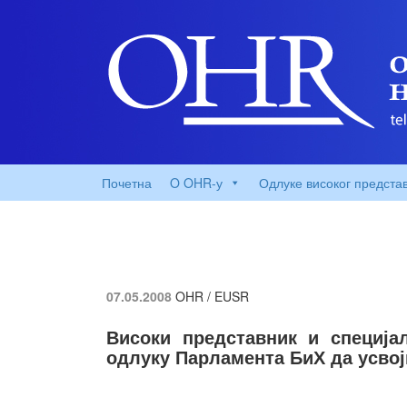
Почетна
O OHR-у
Одлуке високог предста
07.05.2008
OHR / EUSR
Високи представник и специја
одлуку Парламента БиХ да усвој