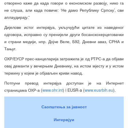
отворено каже да када говори о економском развоју, нико га
не слуша, али када повиче: ‘Не дамо Републику Српску’, сви
аплаудирају.”
Дијелове истог интервјуа, укључујући цитате из наведеног
одговора, исправно су пренијели други босанскохерцеговачки
и страни медији, нпр. Дојче Веле, Б92
,
Дневни аваз, СРНА и
Тањуг
.
ОХР/ЕУСР прес-канцеларија затражила је од РТРС-а да објави
овај деманти у вечерњем Дневнику, на истом мјесту и у истом
термину у којем је објављен криви навод.
Потпуни превод интервјуа доступан је на Интернет
страницама ОХР-а (
www.ohr.int
) i EUSR-a (
www.eusrbih.eu
).
Саопштења за јавност
Интервјуи