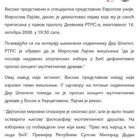
Високи представник и специјални представник Европске уније,
Мирослав Лајчaк, данас је демантовао изјаву која му је синоћ
приписана у првом прилогу Дневника РТРС-а, емитованог 14.
октобра 2008. у 19:30 сати.
Позивајући се на интервју њемачком седмичнику Дер Шпигел,
РТРС је објавио да је Мирослав Лајчак мишљења ”да је
послије недавних општинских избора у БиХ дефинитивно
пропао концепт мултиетничке државе.”
Овај навод није истинит. Високи представник никад није
изразио такво мишљење. У одговору на питање седмичника
Дер Шпигело томеда ли је пропао концепт мултиетничке
државе у Босни и Херцеговини, Лајчак је рекао:
“Дејтонски мировни споразум је окончао рат, али је врло тешко
остварити његову филозофију мултиетничког друштва. На
изборима су побиједили они који кажу: ‘Прво мој народ и тек
онда БиХ’. Премијер Републике Српске Милорад Додик