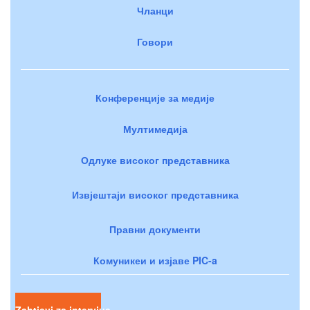
Чланци
Говори
Конференције за медије
Мултимедија
Одлуке високог представника
Извјештаји високог представника
Правни документи
Комуникеи и изјаве PIC-a
Zahtjevi za intervjue