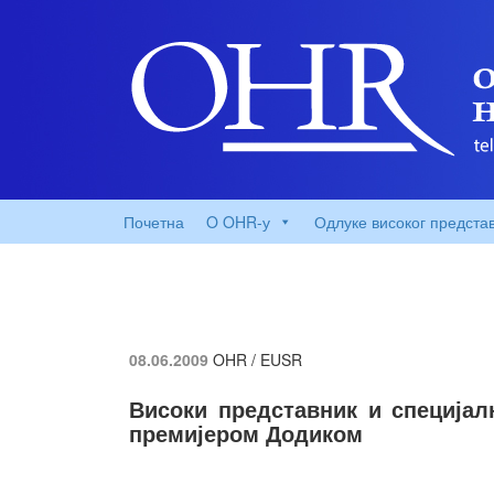
Почетна
O OHR-у
Одлуке високог предста
08.06.2009
OHR / EUSR
Високи представник и специјал
премијером Додиком