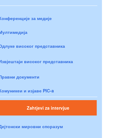
Конференције за медије
Мултимедија
Одлуке високог представника
Извјештаји високог представника
Правни документи
Комуникеи и изјаве PIC-a
Zahtjevi za intervjue
Дејтонски мировни споразум