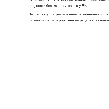
предности безвизног путовања у ЕУ.
На састанку су размијењена и мишљења о за
питање мора бити ријешено на рационалан начин