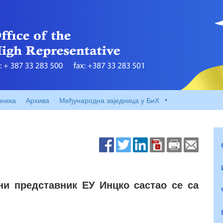
вника
Архива
Међународна заједница у БиХ
ни представник ЕУ Инцко састао се са