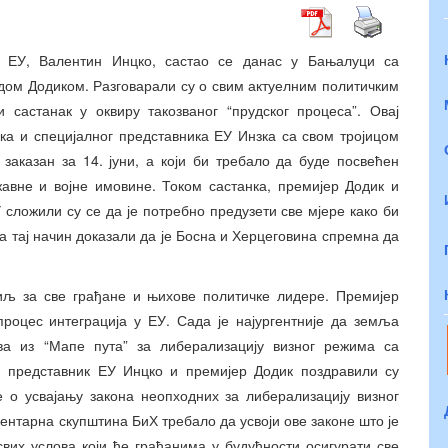
к ЕУ, Валентин Инцко, састао се данас у Бањалуци са
дом Додиком. Разговарали су о свим актуелним политичким
 састанак у оквиру такозваног “прудског процеса”. Овај
ика и специјалног представника ЕУ Инзка са свом тројицом
заказан за 14. јуни, а који би требало да буде посвећен
авне и војне имовине. Током састанка, премијер Додик и
 сложили су се да је потребно предузети све мјере како би
на тај начин доказали да је Босна и Херцеговина спремна да
циљ за све грађане и њихове политичке лидере. Премијер
процес интеграција у ЕУ. Сада је најургентније да земља
ва из “Мапе пута” за либерализацију визног режима са
 представник ЕУ Инцко и премијер Додик поздравили су
 о усвајању закона неопходних за либерализацију визног
ентарна скупштина БиХ требало да усвоји ове законе што је
свих услова који ће грађанима у будућности осигурати све