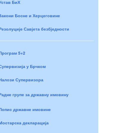
Устав БиХ
Закони Босне и Херцеговине
Резолуције Савјета безбједности
Програм 5+2
Супервизија у Брчком
Налози Супервизора
Радне групе за државну имовину
Попис државне имовине
Мостарска декларација