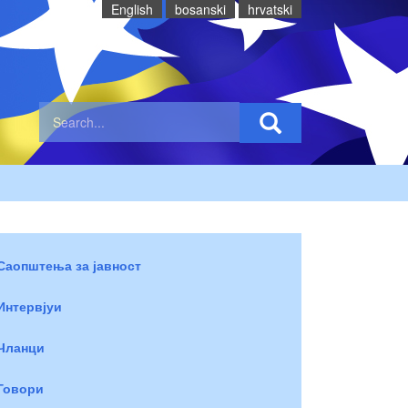
English
bosanski
hrvatski
Саопштења за јавност
Интервјуи
Чланци
Говори