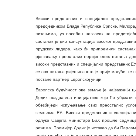
Високи представник и специјални представни
предсједником Владе Републике Српске, Милора
питањима, уз посебан нагласак на предстојећи
састанак је дио консултација високог представн
прудских лидера, како би припремили састанак 
рјешавању преосталих неријешених питања држ
високи представник и специјални представник ЕУ
се ова питања ријешила што је прије могуће, те 
постане партнер Европској унији.
Европска будућност ове земље је најважнији 
Додик поздравља иницијативе које ће убрзати 
обезбиједи испуњавање свих преосталих усло
земљама ЕУ. Високи представник и специјални
одлуке Савјета министара БиХ прошле седмице
режима. Премијер Додик је истакао да би Парлам
прије могуће, те је изразио подршку испуњењу 