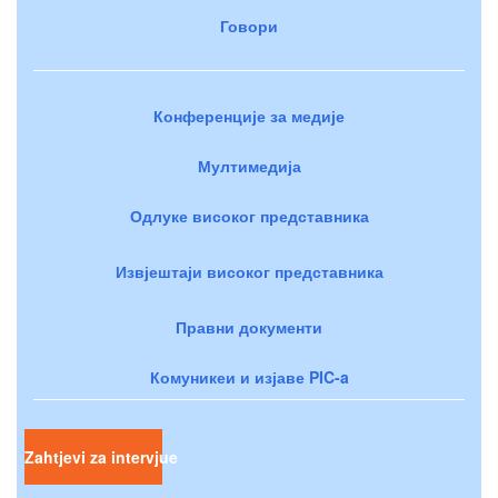
Говори
Конференције за медије
Мултимедија
Одлуке високог представника
Извјештаји високог представника
Правни документи
Комуникеи и изјаве PIC-a
Zahtjevi za intervjue