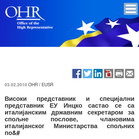
03.02.2010
OHR / EUSR
Високи представник и специјални
представник ЕУ Инцко састао се са
италијанским државним секретаром за
спољне послове, члановима
италијанског Министарства спољних
по&#