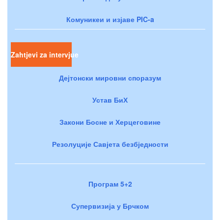
Комуникеи и изјаве PIC-a
Zahtjevi za intervjue
Дејтонски мировни споразум
Устав БиХ
Закони Босне и Херцеговине
Резолуције Савјета безбједности
Програм 5+2
Супервизија у Брчком