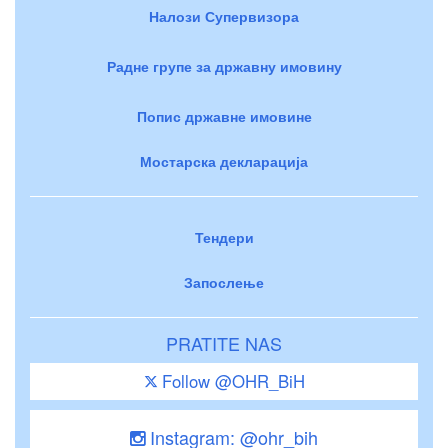
Налози Супервизора
Радне групе за државну имовину
Попис државне имовине
Мостарска декларација
Тендери
Запослење
PRATITE NAS
Follow @OHR_BiH
Instagram: @ohr_bih