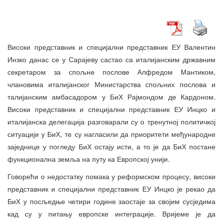
Високи представник и специјални представник ЕУ Валентин
Инзко данас се у Сарајеву састао са италијанским државним
секретаром за спољне послове Алфредом Мантиком,
члановима италијанског Министарства спољних послова и
талијанским амбасадором у БиХ Рајмондом де Кардоном.
Високи представник и специјални представник ЕУ Инцко и
италијанска делегација разговарали су о тренутној политичкој
ситуацији у БиХ, те су нагласили да приоритети међународне
заједнице у погледу БиХ остају исти, а то је да БиХ постане
функционална земља на путу ка Европској унији.
Говорећи о недостатку помака у реформском процесу, високи
представник и специјални представник ЕУ Инцко је рекао да
БиХ у посљедње четири године заостаје за својим сусједима
кад су у питању европске интеграције. Вријеме је да