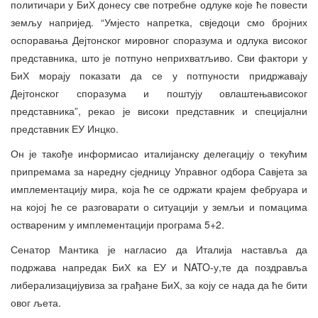
политичари у БиХ донесу све потребне одлуке које ће повести
земљу напријед. “Умјесто напретка, свједоци смо бројних
оспоравања Дејтонског мировног споразума и одлука високог
представника, што је потпуно неприхватљиво. Сви фактори у
БиХ морају показати да се у потпуности придржавају
Дејтонског споразума и поштују овлаштењависоког
представника”, рекао је високи представник и специјални
представник ЕУ Инцко.
Он је такође информисао италијанску делегацију о текућим
припремама за наредну сједницу Управног одбора Савјета за
имплементацију мира, која ће се одржати крајем фебруара и
на којој ће се разговарати о ситуацији у земљи и помацима
оствареним у имплементацији програма 5+2.
Сенатор Мантика је нагласио да Италија наставља да
подржава напредак БиХ ка ЕУ и NATO-у,те да поздравља
либерализацијувиза за грађане БиХ, за коју се нада да ће бити
овог љета.