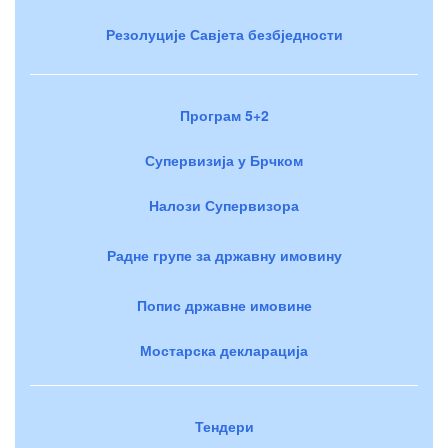
Резолуције Савјета безбједности
Програм 5+2
Супервизија у Брчком
Налози Супервизора
Радне групе за државну имовину
Попис државне имовине
Мостарска декларација
Тендери