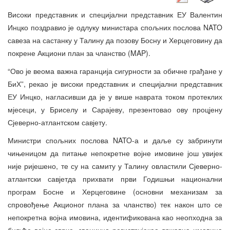
Високи представник и специјални представник ЕУ Валентин
Инцко поздравио је одлуку министара спољних послова NATO
савеза на састанку у Талину да позову Босну и Херцеговину да
покрене Акциони план за чланство (MAP).
“Ово је веома важна гаранција сигурности за обичне грађане у
БиХ”, рекао је високи представник и специјални представник
ЕУ Инцко, нагласивши да је у више наврата током протеклих
мјесеци, у Бриселу и Сарајеву, презентовао ову процјену
Сјеверно-атлантском савјету.
Министри спољних послова NATO-а и даље су забринути
чињеницом да питање непокретне војне имовине још увијек
није ријешено, те су на самиту у Талину овластили Сјеверно-
атлантски савјетда прихвати први Годишњи национални
програм Босне и Херцеговине (основни механизам за
спровођење Акционог плана за чланство) тек након што се
непокретна војна имовина, идентификована као неопходна за
будуће војне сврхе, званично региструјекао државна имовина