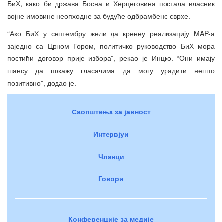
БиХ, како би држава Босна и Херцеговина постала власник
војне имовине неопходне за будуће одбрамбене сврхе.
“Ако БиХ у септембру жели да кренеу реализацију MAP-а
заједно са Црном Гором, политичко руководство БиХ мора
постићи договор прије избора”, рекао је Инцко. “Они имају
шансу да покажу гласачима да могу урадити нешто
позитивно”, додао је.
Саопштења за јавност
Интервјуи
Чланци
Говори
Конференције за медије