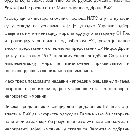
БиХ којом ће располагати Министарство одбране БиХ.
“Закључци министара спољних послова NATO-а у потпуности
су у складу са условима које је утврдио Управни одбор
Савјетаза имплементацију мира за одлуку о затварању OHR-а
и транзицију у ангажман под вођством ЕУ”, рекао је данас
високи представник и специјални представник ЕУ Инцко. Други
циљ у такозваном “5+2” програму Управног одбора Савјета за
имплементацију мира је изналажење прихватљивог и
одрживог рјешења за питање војне имовине.
Иако треба поздравити недавни напредак у рјешавању питања
покретне војне имовине, још увијек се чека на договор о
непокретној имовини.
Високи представник и специјални представник ЕУ позвао је
власти у БиХ да искористе одлуку из Талина како би створили
политички замах који би резултирао закључењем споразума о
непокретној војној имовини, у складу са Законом о одбрани