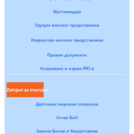
Мултимедија
Одлуке високог представника
Извјештаји високог представника
Правни документи
Комуникеи и изјаве PIC-a
Zahtjevi za intervjue
Дејтонски мировни споразум
Устав БиХ
Закони Босне и Херцеговине