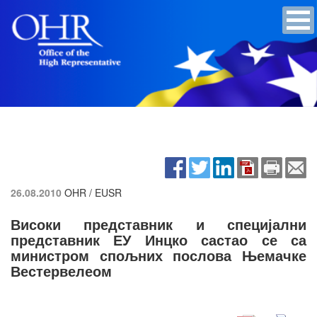
26.08.2010
OHR / EUSR
Високи представник и специјални
представник ЕУ Инцко састао се са
министром спољних послова Њемачке
Вестервелеом