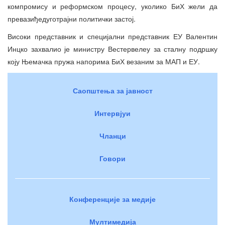
компромису и реформском процесу, уколико БиХ жели да
превазиђедуготрајни политички застој.
Високи представник и специјални представник ЕУ Валентин
Инцко захвалио је министру Вестервелеу за сталну подршку
коју Њемачка пружа напорима БиХ везаним за МАП и ЕУ.
Саопштења за јавност
Интервјуи
Чланци
Говори
Конференције за медије
Мултимедија