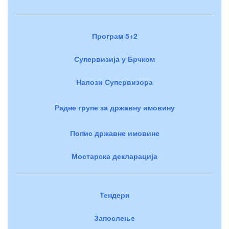
Програм 5+2
Супервизија у Брчком
Налози Супервизора
Радне групе за државну имовину
Попис државне имовине
Мостарска декларација
Тендери
Запослење