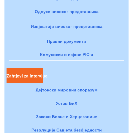
Одлуке високог представника
Извјештаји високог представника
Правни документи
Комуникеи и изјаве PIC-a
Zahtjevi za intervjue
Дејтонски мировни споразум
Устав БиХ
Закони Босне и Херцеговине
Резолуције Савјета безбједности