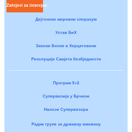
Zahtjevi za intervjue
Дејтонски мировни споразум
Устав БиХ
Закони Босне и Херцеговине
Резолуције Савјета безбједности
Програм 5+2
Супервизија у Брчком
Налози Супервизора
Радне групе за државну имовину