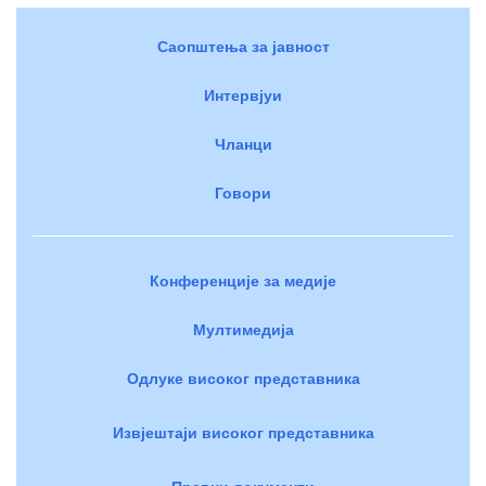
Саопштења за јавност
Интервјуи
Чланци
Говори
Конференције за медије
Мултимедија
Одлуке високог представника
Извјештаји високог представника
Правни документи