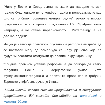
“Нико у Босни и Херцеговини не жели да наредне четири
године буду једнако пуне конфронтација и непродуктивне као
што су то биле посљедње четири године”, рекао је високи
представник и специјални представник ЕУ. “Грађани желе
напредак, а не стање паралисаности. Интеграцију, а не
даљње подјеле.”
Инцко је навео да преговори о уставним реформама треба да
се наставеи могу да помогнуда се нађу рјешења која ће
будућим властима омогућити да прописно функционишу.
“Кључна премиса уставне реформе је да осигура да сваки
грађанин Босне и Херцеговине ужива иста
фундаменталнаграђанска и политичка права као и грађани
Европске уније”, закључио је Инцко.
Читав текст говора високог представника и специјалног
представника ЕУ можете прочитати на
www.ohr.int
и
www.eusrbih.eu