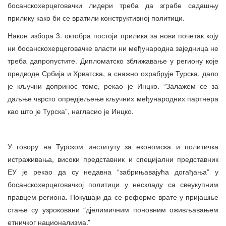
босанскохерцеговачки лидери треба да зграбе садашњу
прилику како би се вратили конструктивној политици.
Након избора 3. октобра постоји прилика за нови почетак коју
ни босанскохерцеговачке власти ни међународна заједница не
треба дапропустите. Дипломатско зближавање у региону које
предводе Србија и Хрватска, а снажно охрабрује Турска, дало
је кључни допринос томе, рекао је Инцко. “Залажем се за
даљње чврсто опредјељење кључних међународних партнера
као што је Турска”, нагласио је Инцко.
У говору на Турском институту за економска и политичка
истраживања, високи представник и специјални представник
ЕУ је рекао да су недавна “забрињавајућа догађања” у
босанскохерцеговачкој политици у нескладу са свеукупним
правцем региона. Покушаји да се реформе врате у пријашње
стање су узроковани “дјелимичним поновним оживљавањем
етничког национализма.”