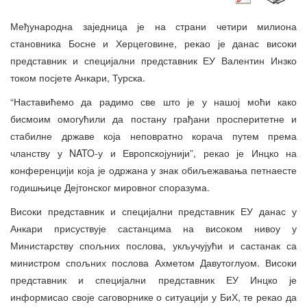
Међународна заједница је на страни четири милиона
становника Босне и Херцеговине, рекао је данас високи
представник и специјални представник ЕУ Валентин Инзко
током посјете Анкари, Турска.
“Наставићемо да радимо све што је у нашој моћи како
бисмоим омогућили да постану грађани просперитетне и
стабилне државе која неповратно корача путем према
чланству у NATO-у и Европскојунији”, рекао је Инцко на
конференцији која је одржана у знак обиљежавања петнаесте
годишњице Дејтонског мировног споразума.
Високи представник и специјални представник ЕУ данас у
Анкари присуствује састанцима на високом нивоу у
Министарству спољних послова, укључујући и састанак са
министром спољних послова Ахметом Давутоглуом. Високи
представник и специјални представник ЕУ Инцко је
информисао своје саговорнике о ситуацији у БиХ, те рекао да