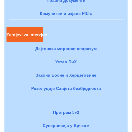
Комуникеи и изјаве PIC-a
Zahtjevi za intervjue
Дејтонски мировни споразум
Устав БиХ
Закони Босне и Херцеговине
Резолуције Савјета безбједности
Програм 5+2
Супервизија у Брчком