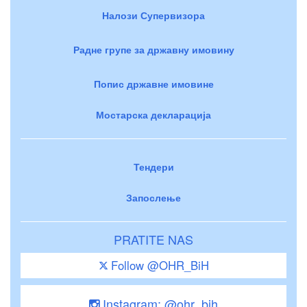
Налози Супервизора
Радне групе за државну имовину
Попис државне имовине
Мостарска декларација
Тендери
Запослење
PRATITE NAS
Follow @OHR_BiH
Instagram: @ohr_bih