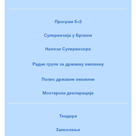
Програм 5+2
Супервизија у Брчком
Налози Супервизора
Радне групе за државну имовину
Попис државне имовине
Мостарска декларација
Тендери
Запослење