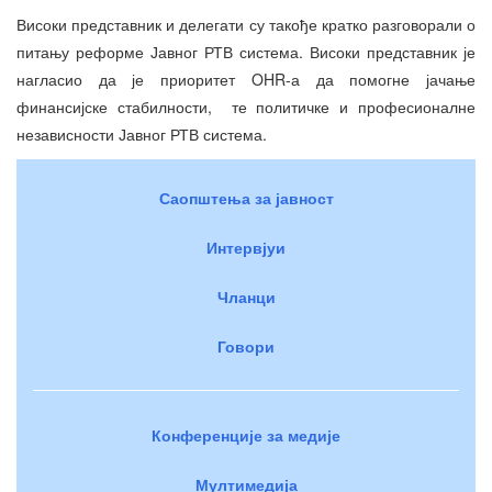
Високи представник и делегати су такође кратко разговорали о
питању реформе Јавног РТВ система. Високи представник је
нагласио да је приоритет OHR-а да помогне јачање
финансијске стабилности, те политичке и професионалне
независности Јавног РТВ система.
Саопштења за јавност
Интервјуи
Чланци
Говори
Конференције за медије
Мултимедија