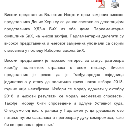
Високи представник Валентин Инцко и први замјеник високог
представника Денис Херн су се данас састали са делегацијом
представника ХДЗ-а БиХ из оба дома Парламентарне
скупштине БиХ, на њихов захтјев. Парламентарни делегати су
високог представника и његовог замјеника упознали са својим
ставовима у погледу Изборног закона БиХ.
Високи представник је изразио интерес за статус разговора
између политичких странака о овом питању. Високи
представник је рекао да је “међународна заједница
јединствена у ставу да политичка криза након избора 2018.
године није неизбјежна. Избори се морају одржати у октобру
2018. и њихови резултати се морају несметано спровести.
Такође, морају бити спроведене и одлуке Уставног суда.
Очекујемо од вас, странака у Парламенту, да рјешавате ово
питање путем састанака и преговора у духу компромиса, како
би се пронашло рјешење.”