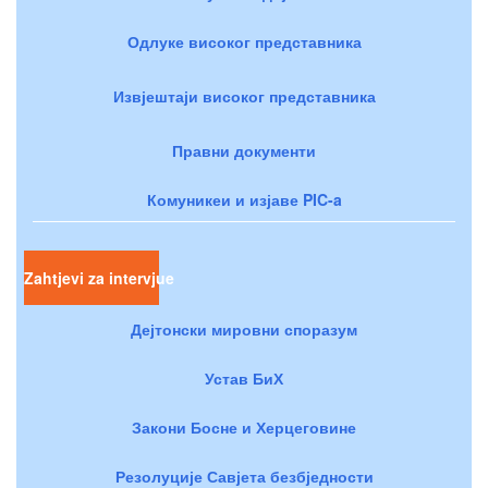
Одлуке високог представника
Извјештаји високог представника
Правни документи
Комуникеи и изјаве PIC-a
Zahtjevi za intervjue
Дејтонски мировни споразум
Устав БиХ
Закони Босне и Херцеговине
Резолуције Савјета безбједности