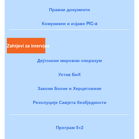
Правни документи
Комуникеи и изјаве PIC-a
Zahtjevi za intervjue
Дејтонски мировни споразум
Устав БиХ
Закони Босне и Херцеговине
Резолуције Савјета безбједности
Програм 5+2