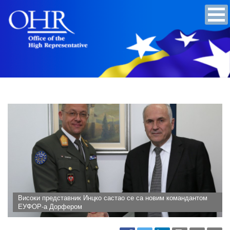
Високи представник Инцко састао се са новим командантом
ЕУФОР-а Дорфером