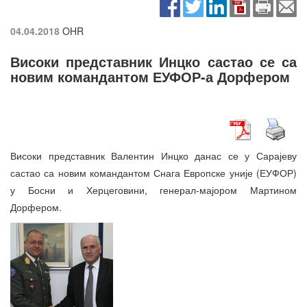
04.04.2018
OHR
Високи представник Инцко састао се са
новим командантом ЕУФОР-а Дорфером
Високи представник Валентин Инцко данас се у Сарајеву
састао са новим командантом Снага Европске уније (ЕУФОР)
у Босни и Херцеговини, генерал-мајором Мартином
Дорфером.