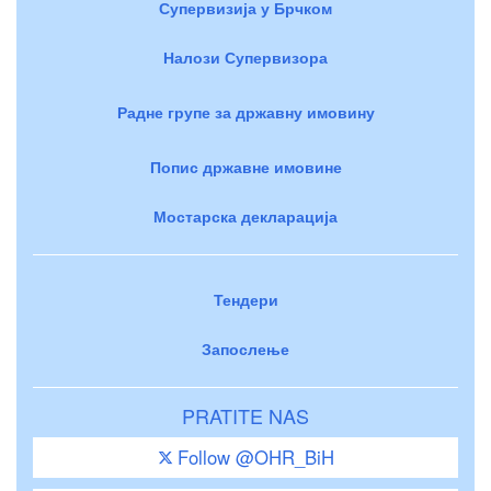
Супервизија у Брчком
Налози Супервизора
Радне групе за државну имовину
Попис државне имовине
Мостарска декларација
Тендери
Запослење
PRATITE NAS
Follow @OHR_BiH