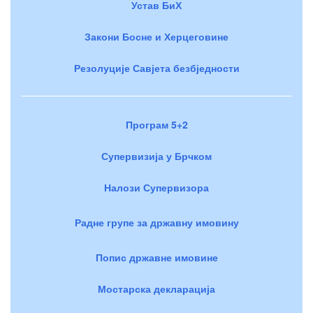
Устав БиХ
Закони Босне и Херцеговине
Резолуције Савјета безбједности
Програм 5+2
Супервизија у Брчком
Налози Супервизора
Радне групе за државну имовину
Попис државне имовине
Мостарска декларација