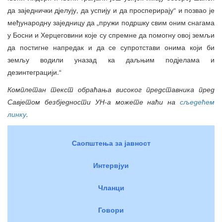
да заједнички дјелују, да успију и да просперирају“ и позвао је
међународну заједницу да „пружи подршку свим оним снагама
у Босни и Херцеговини које су спремне да помогну овој земљи
да постигне напредак и да се супротстави онима који би
земљу водили уназад ка даљњим подјелама и
дезинтеграцији.“
Комплетан текст обраћања високог представника пред
Савјетом безбједности УН-а можете наћи на
сљедећем
линку
.
Саопштења за јавност
Интервјуи
Чланци
Говори