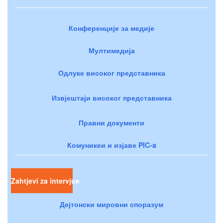
Конференције за медије
Мултимедија
Одлуке високог представника
Извјештаји високог представника
Правни документи
Комуникеи и изјаве PIC-a
Zahtjevi za intervjue
Дејтонски мировни споразум