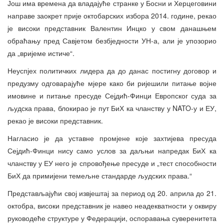
Још има времена да владајуће странке у Босни и Херцеговини
направе заокрет прије октобарских избора 2014. године, рекао
је високи представник Валентин Инцко у свом данашњем
обраћању пред Савјетом безбједности УН-а, али је упозорио
да „вријеме истиче“.
Неуспјех политичких лидера да до данас постигну договор и
предузму одговарајуће мјере како би ријешили питање војне
имовине и питање пресуде Сејдић-Финци Европског суда за
људска права, блокирао је пут БиХ ка чланству у NATO-у и ЕУ,
рекао је високи представник.
Нагласио је да уставне промјене које захтијева пресуда
Сејдић-Финци нису само услов за даљњи напредак БиХ ка
чланству у ЕУ него је спровођење пресуде и „тест способности
БиХ да примијени темељне стандарде људских права.“
Представљајући свој извјештај за период од 20. априла до 21.
октобра, високи представник је навео неадекватности у оквиру
руководеће структуре у Федерацији, оспоравања суверенитета