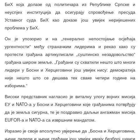
БиХ која долазе од политичара из Републике Српске и
неуспјех институција да осигурају спровођење пресуда
Уставног суда БиХ као доказе још увијек неријешених
проблема у БиХ.
Он је упозорио и на „генерално непостојање осјећаја
ургентности“ међу страначким лидерима и рекао како су
протести грађана артикулисали „суштинско незадовољство“
грађана широм земље. „Грађани су схватили нешто што многи
лидери у Босни и Херцеговини још увијек нису: демократија
није нешто што се дешава тек сваке четири године на
изборима.“
Високи представник нагласио је виталну улогу војних мисија
ЕУ и NATO-а у Босни и Херцеговини које грађанима потврђују
да је земља сигурна, те је поздравио даљњи ангажман мисија
EUFOR-а и NATO-а са извршним мандатом.
Изразио је своје апсолутно увјерење да „Босна и Херцеговина,
њени лидери и њени грађани још увијек имају безброј шанси