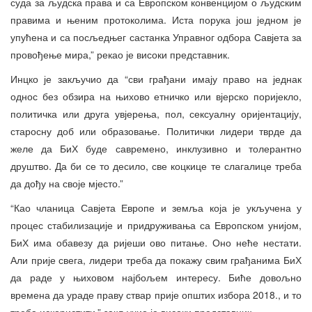
суда за људска права и са Европском конвенцијом о људским
правима и њеним протоколима. Иста порука још једном је
упућена и са посљедњег састанка Управног одбора Савјета за
провођење мира,” рекао је високи представник.
Инцко је закључио да “сви грађани имају право на једнак
однос без обзира на њихово етничко или вјерско поријекло,
политичка или друга увјерења, пол, сексуалну оријентацију,
старосну доб или образовање. Политички лидери тврде да
желе да БиХ буде савремено, инклузивно и толерантно
друштво. Да би се то десило, све коцкице те слагалице треба
да дођу на своје мјесто.”
“Као чланица Савјета Европе и земља која је укључена у
процес стабилизације и придруживања са Европском унијом,
БиХ има обавезу да ријеши ово питање. Оно неће нестати.
Али прије свега, лидери треба да покажу свим грађанима БиХ
да раде у њиховом најбољем интересу. Биће довољно
времена да ураде праву ствар прије општих избора 2018., и то
треба искористити,” закључио је високи представник.