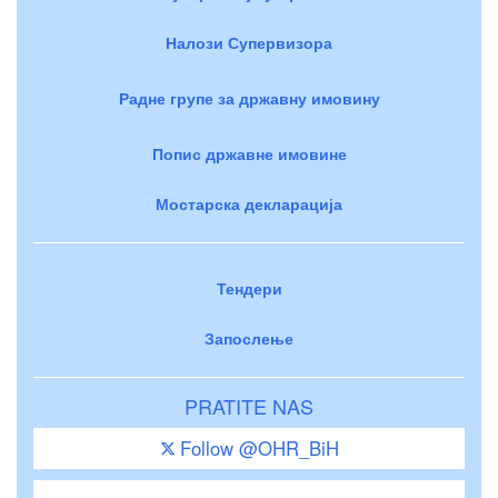
Налози Супервизора
Радне групе за државну имовину
Попис државне имовине
Мостарска декларација
Тендери
Запослење
PRATITE NAS
Follow @OHR_BiH