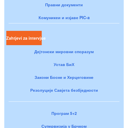
Правни документи
Комуникеи и изјаве PIC-a
Zahtjevi za intervjue
Дејтонски мировни споразум
Устав БиХ
Закони Босне и Херцеговине
Резолуције Савјета безбједности
Програм 5+2
Супервизија у Брчком