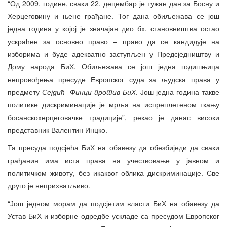
“Од 2009. године, сваки 22. децембар је тужан дан за Босну и
Херцеговину и њене грађане. Тог дана обиљежава се још
једна година у којој је значајан дио бх. становништва остао
ускраћен за основно право – право да се кандидује на
изборима и буде адекватно заступљен у Предсједништву и
Дому народа БиХ. Обиљежава се још једна годишњица
непровођења пресуде Европског суда за људска права у
предмету
Сејдић- Финци против БиХ
. Још једна година такве
политике дискриминације је мрља на испреплетеном ткању
босанскохерцеговачке традиције”, рекао је данас високи
представник Валентин Инцко.
Та пресуда подсјећа БиХ на обавезу да обезбиједи да сваки
грађанин има иста права на учествовање у јавном и
политичком животу, без икаквог облика дискриминације. Све
друго је неприхватљиво.
“Још једном морам да подсјетим власти БиХ на обавезу да
Устав БиХ и изборне одредбе ускладе са пресудом Европског