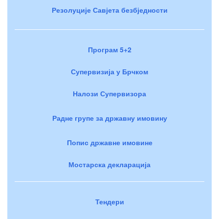
Резолуције Савјета безбједности
Програм 5+2
Супервизија у Брчком
Налози Супервизора
Радне групе за државну имовину
Попис државне имовине
Мостарска декларација
Тендери