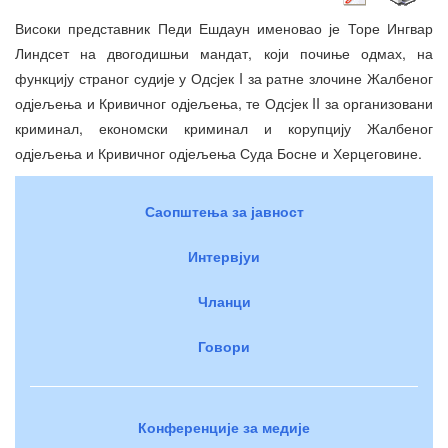
Високи представник Педи Ешдаун именовао је Торе Ингвар
Линдсет на двогодишњи мандат, који почиње одмах, на
функцију страног судије у Одсјек I за ратне злочине Жалбеног
одјељења и Кривичног одјељења, те Одсјек II за организовани
криминал, економски криминал и корупцију Жалбеног
одјељења и Кривичног одјељења Суда Босне и Херцеговине.
Саопштења за јавност
Интервјуи
Чланци
Говори
Конференције за медије