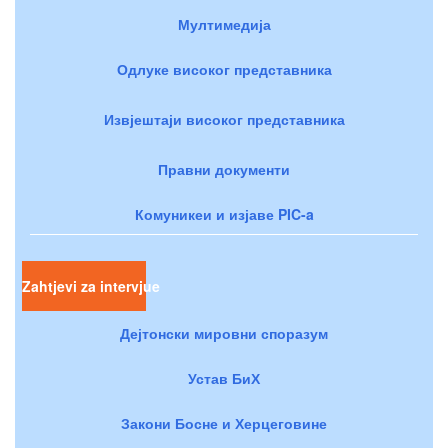
Мултимедија
Одлуке високог представника
Извјештаји високог представника
Правни документи
Комуникеи и изјаве PIC-a
Zahtjevi za intervjue
Дејтонски мировни споразум
Устав БиХ
Закони Босне и Херцеговине