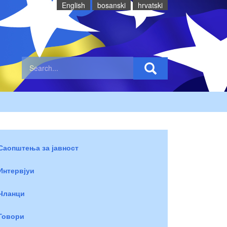
English
bosanski
hrvatski
Саопштења за јавност
Интервјуи
Чланци
Говори