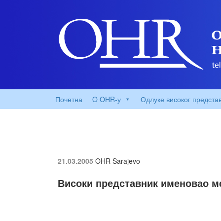
Почетна
O OHR-у
Одлуке високог предста
21.03.2005
OHR Sarajevo
Високи представник именовао м