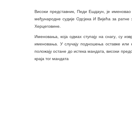
Високи представник, Педи Ешдаун, је именова
међународне судије Одсјека И Вијећа за ратне
Херцеговине.
Именовања, која одмах ступају на снагу, су из
именовања. У случају подношења оставке или 
положају остане до истека мандата, високи предст
краја тог мандата