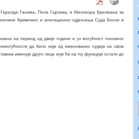
о Гералда Гахима, Пола Гарлика, и Мелхиора Брилмана за
 злочине Кривичног и апелационог одјељења Суда Босне и
вршена на период од двије године и уз могућност поновног
немогућности да било који од именованих судија на свом
авник именује друго лице које ће на тој функцији остати до