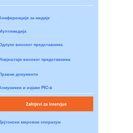
Конференције за медије
Мултимедија
Одлуке високог представника
Извјештаји високог представника
Правни документи
Комуникеи и изјаве PIC-a
Zahtjevi za intervjue
Дејтонски мировни споразум