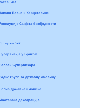
Устав БиХ
Закони Босне и Херцеговине
Резолуције Савјета безбједности
Програм 5+2
Супервизија у Брчком
Налози Супервизора
Радне групе за државну имовину
Попис државне имовине
Мостарска декларација