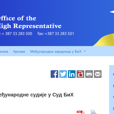
вника
Архива
Међународна заједница у БиХ
еђународне судије у Суд БиХ