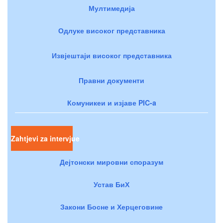
Мултимедија
Одлуке високог представника
Извјештаји високог представника
Правни документи
Комуникеи и изјаве PIC-a
Zahtjevi za intervjue
Дејтонски мировни споразум
Устав БиХ
Закони Босне и Херцеговине