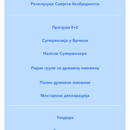
Резолуције Савјета безбједности
Програм 5+2
Супервизија у Брчком
Налози Супервизора
Радне групе за државну имовину
Попис државне имовине
Мостарска декларација
Тендери