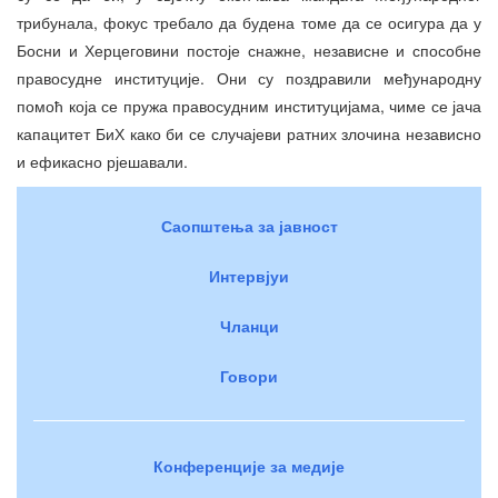
трибунала, фокус требало да будена томе да се осигура да у
Босни и Херцеговини постоје снажне, независне и способне
правосудне институције. Они су поздравили међународну
помоћ која се пружа правосудним институцијама, чиме се јача
капацитет БиХ како би се случајеви ратних злочина независно
и ефикасно рјешавали.
Саопштења за јавност
Интервјуи
Чланци
Говори
Конференције за медије