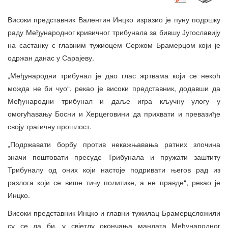
Високи представник Валентин Инцко изразио је пуну подршку
раду Међународног кривичног трибунала за бившу Југославију
на састанку с главним тужиоцем Сержом Брамерцом који је
одржан данас у Сарајеву.
„Међународни трибунал је дао глас жртвама који се некоћ
можда не би чуо“, рекао је високи представник, додавши да
Међународни трибунал и даље игра кључну улогу у
омогућавању Босни и Херцеговини да прихвати и превазиђе
своју трагичну прошлост.
„Подржавати борбу против некажњавања ратних злочина
значи поштовати пресуде Трибунала и пружати заштиту
Трибуналу од оних који настоје подривати његов рад из
разлога који се више тичу политике, а не правде“, рекао је
Инцко.
Високи представник Инцко и главни тужилац Брамерцсложили
су се да би, у свјетлу окончања мандата Међународног