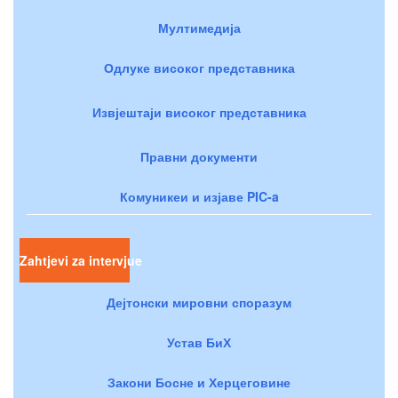
Мултимедија
Одлуке високог представника
Извјештаји високог представника
Правни документи
Комуникеи и изјаве PIC-a
Zahtjevi za intervjue
Дејтонски мировни споразум
Устав БиХ
Закони Босне и Херцеговине