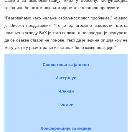
заједница ће потом најавити мјере које планира предузети.
“Реаговаћемо како налаже озбиљност овог проблема,” изјавио
је Високи представник. “То је од огромне важности, штета
начињена угледу БиХ је тако велика, а неопходно је осигурати
да се овакве ствари не понове, тако да је једина опција коју не
могу узети у разматрање изостанак било какве реакције.”
Саопштења за јавност
Интервјуи
Чланци
Говори
Конференције за медије