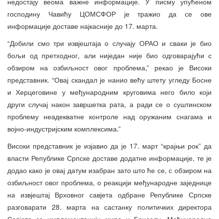
недостају веома важне информације. У писму упућеном
господину Чавићу ЦОМСФОР је тражио да се ове
информације доставе најкасније до 17. марта.
“Добили смо три извјештаја о случају ОРАО и сваки је био
бољи од претходног, али ниједан није био одговарајући с
обзиром на озбиљност овог проблема,” рекао је Високи
представник. “Овај скандал је нанио већу штету угледу Босне
и Херцеговине у међународним круговима него било који
други случај након завршетка рата, а ради се о суштинском
проблему неадекватне контроле над оружаним снагама и
војно-индустријским комплексима.”
Високи представник је изјавио да је 17. март “крајњи рок” да
власти Републике Српске доставе додатне информације, те је
додао како је овај датум изабран зато што ће се, с обзиром на
озбиљност овог проблема, о реакцији међународне заједнице
на извјештај Врховног савјета одбране Републике Српске
разговарати 28. марта на састанку политичких директора
Савјета за имплементацију мира у Бриселу. Међународна