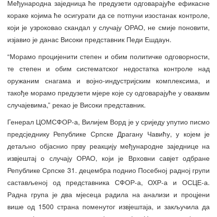
Међународна заједница ће предузети одговарајуће ефикасне
кораке којима ће осигурати да се потпуни изостанак контроле,
који је узроковао скандал у случају ОРАО, не смије поновити,
изјавио је данас Високи представник Педи Ешдаун.
“Морамо процијенити степен и обим политичке одговорности,
те степен и обим систематског недостатка контроле над
оружаним снагама и војно-индустријским комплексима, и
такође морамо предузети мјере које су одговарајуће у оваквим
случајевима,” рекао је Високи представник.
Генерал ЦОМСФОР-а, Вилијем Ворд је у сриједу упутио писмо
предсједнику Републике Српске Драгану Чавићу, у којем је
детаљно објаснио прву реакцију међународне заједнице на
извјештај о случају ОРАО, који је Врховни савјет одбране
Републике Српске 31. децембра поднио Посебној радној групи
састављеној од представника СФОР-а, ОХР-а и ОСЦЕ-а.
Радна група је два мјесеца радила на анализи и процјени
више од 1500 страна поменутог извјештаја, и закључила да