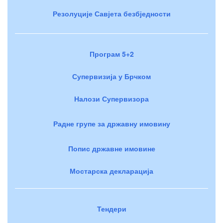
Резолуције Савјета безбједности
Програм 5+2
Супервизија у Брчком
Налози Супервизора
Радне групе за државну имовину
Попис државне имовине
Мостарска декларација
Тендери