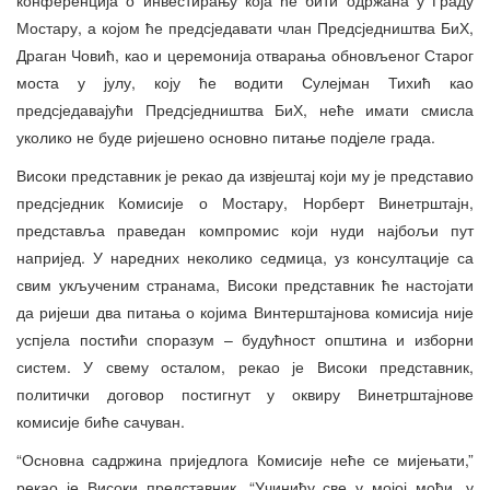
Мостару, а којом ће предсједавати члан Предсједништва БиХ,
Драган Човић, као и церемонија отварања обновљеног Старог
моста у јулу, коју ће водити Сулејман Тихић као
предсједавајући Предсједништва БиХ, неће имати смисла
уколико не буде ријешено основно питање подјеле града.
Високи представник је рекао да извјештај који му је представио
предсједник Комисије о Мостару, Норберт Винетрштајн,
представља праведан компромис који нуди најбољи пут
напријед. У наредних неколико седмица, уз консултације са
свим укљученим странама, Високи представник ће настојати
да ријеши два питања о којима Винтерштајнова комисија није
успјела постићи споразум – будућност општина и изборни
систем. У свему осталом, рекао је Високи представник,
политички договор постигнут у оквиру Винетрштајнове
комисије биће сачуван.
“Основна садржина приједлога Комисије неће се мијењати,”
рекао је Високи представник. “Учинићу све у мојој моћи, у