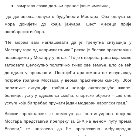
замрзава сваки даљњи пренос јавне имовине,
до доношења одлуке о будућности Мостара. Ова одлука се
мора донијети до краја јануара, шест мјесеци прије
октобарских избора.
“Не морам вам наглашавати да је тренутна ситуација у
Мостару гора од неприхватљиве,” рекао је Високи представник
новинарима у Мостару у петак. “То је отворена рана која може
затровати цјелокупно политичко ткиво ове земље, што се већ
догодило у прошлости. Постојећи аранжмани не испуњавају
потребе грађана Мостара у веома практичном смислу. Због
политичке ситуације, грађани немају одговарајуће школе,
болнице, услугу одвожења смећа, спортске објекте – све оне
услуге које би требао пружати један модеран европски град.”
Високи представник је поменуо да “континуирана подјела
Мостара представља препреку за БиХ на њеном путу према
Европи,” те нагласио да ће предложена међународна
конференција о инвестирању која ће бити одржана у Граду