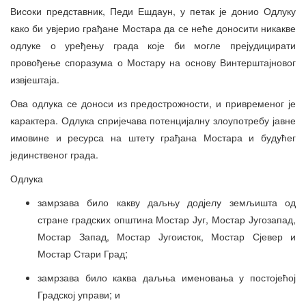
Високи представник, Педи Ешдаун, у петак је донио Одлуку
како би увјерио грађане Мостара да се неће доносити никакве
одлуке о уређењу града које би могле прејудицирати
провођење споразума о Мостару на основу Винтерштајновог
извјештаја.
Ова одлука се доноси из предострожности, и привременог је
карактера. Одлука спријечава потенцијалну злоупотребу јавне
имовине и ресурса на штету грађана Мостара и будућег
јединственог града.
Одлука
замрзава било какву даљњу додјелу земљишта од
стране градских општина Мостар Југ, Мостар Југозапад,
Мостар Запад, Мостар Југоисток, Мостар Сјевер и
Мостар Стари Град;
замрзава било каква даљња именовања у постојећој
Градској управи; и