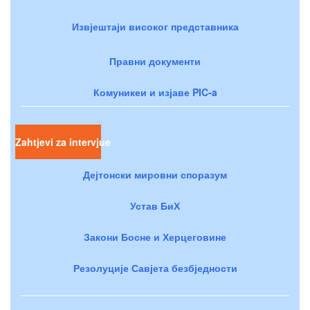
Извјештаји високог представника
Правни документи
Комуникеи и изјаве PIC-a
Zahtjevi za intervjue
Дејтонски мировни споразум
Устав БиХ
Закони Босне и Херцеговине
Резолуције Савјета безбједности