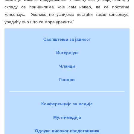
складу са принципима које сам навео, да се постигне
консензус. Уколико не успијемо постићи такав консензус,
урадићу оно што се мора урадити.”
Саопштења за јавност
Интервјуи
Чланци
Говори
Конференције за медије
Мултимедија
Одлуке високог представника