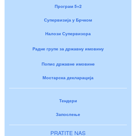
Програм 5+2
Супервизија у Брчком
Налози Супервизора
Радне групе за државну имовину
Попис државне имовине
Мостарска декларација
Тендери
Запослење
PRATITE NAS