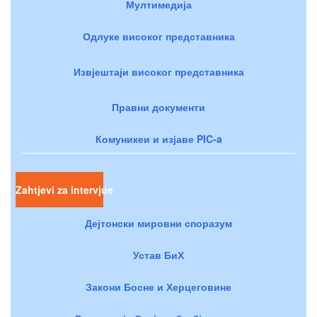
Мултимедија
Одлуке високог представника
Извјештаји високог представника
Правни документи
Комуникеи и изјаве PIC-a
Zahtjevi za intervjue
Дејтонски мировни споразум
Устав БиХ
Закони Босне и Херцеговине