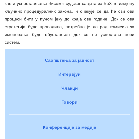
као и успостављање Високог судског савјета за БиХ те измјену
кључних процедуралних закона, и очекује се да ће сви ови
процеси бити у пуном јеку до краја ове године. Док се ова
стратегија буде проводила, потребно је да рад комисија за
именовање буде обустављен док се не успостави нови
систем.
Саопштења за јавност
Интервјуи
Чланци
Говори
Конференције за медије