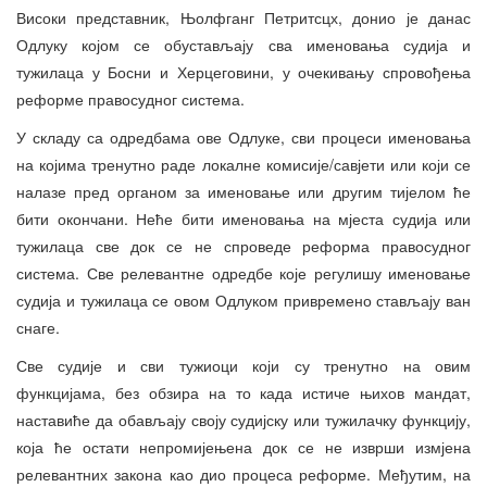
Високи представник, Њолфганг Петритсцх, донио је данас
Одлуку којом се обустављају сва именовања судија и
тужилаца у Босни и Херцеговини, у очекивању спровођења
реформе правосудног система.
У складу са одредбама ове Одлуке, сви процеси именовања
на којима тренутно раде локалне комисије/савјети или који се
налазе пред органом за именовање или другим тијелом ће
бити окончани. Неће бити именовања на мјеста судија или
тужилаца све док се не спроведе реформа правосудног
система. Све релевантне одредбе које регулишу именовање
судија и тужилаца се овом Одлуком привремено стављају ван
снаге.
Све судије и сви тужиоци који су тренутно на овим
функцијама, без обзира на то када истиче њихов мандат,
наставиће да обављају своју судијску или тужилачку функцију,
која ће остати непромијењена док се не изврши измјена
релевантних закона као дио процеса реформе. Међутим, на