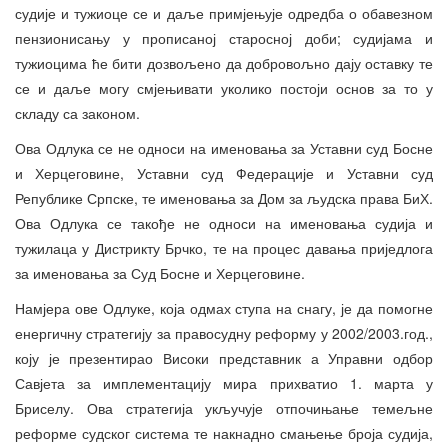
судије и тужиоце се и даље примјењује одредба о обавезном
пензионисању у прописаној старосној доби; судијама и
тужиоцима ће бити дозвољено да добровољно дају оставку те
се и даље могу смјењивати уколико постоји основ за то у
складу са законом.
Ова Одлука се не односи на именовања за Уставни суд Босне
и Херцеговине, Уставни суд Федерације и Уставни суд
Републике Српске, те именовања за Дом за људска права БиХ.
Ова Одлука се такође не односи на именовања судија и
тужилаца у Дистрикту Брчко, те на процес давања приједлога
за именовања за Суд Босне и Херцеговине.
Намјера ове Одлуке, која одмах ступа на снагу, је да помогне
енергичну стратегију за правосудну реформу у 2002/2003.год.,
коју је презентирао Високи представник а Управни одбор
Савјета за имплементацију мира прихватио 1. марта у
Бриселу. Ова стратегија укључује отпочињање темељне
реформе судског система те накнадно смањење броја судија,