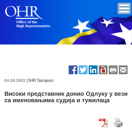
04.04.2002
OHR Sarajevo
Високи представник донио Одлуку у вези
са именовањима судија и тужилаца