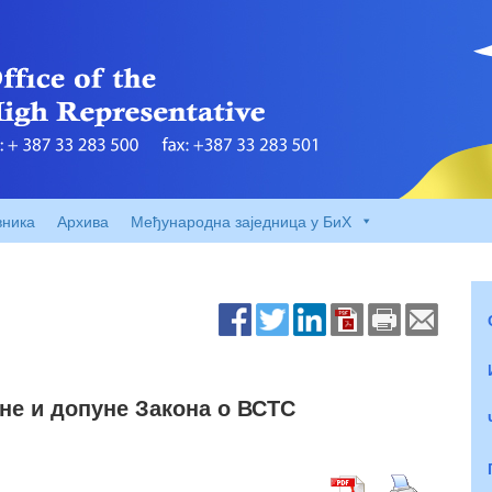
вника
Архива
Међународна заједница у БиХ
не и допуне Закона о ВСТС