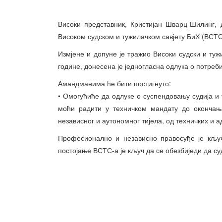
Високи представник, Кристијан Шварц-Шилинг,
Високом судском и тужилачком савјету БиХ (ВСТС)
Измјене и допуне је тражио Високи судски и тужи
године, донесена је једногласна одлука о потре
Амандманима ће бити постигнуто:
• Омогућиће да одлуке о суспендовању судија и 
моћи радити у техничком мандату до окончања
независног и аутономног тијела, од техничких и 
Професионално и независно правосуђе је кључн
постојање ВСТС-а је кључ да се обезбиједи да с