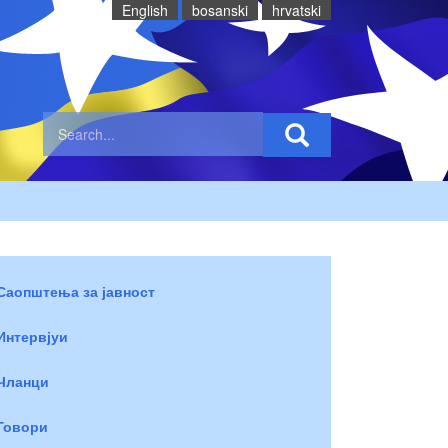
English
bosanski
hrvatski
Саопштења за јавност
Интервјуи
Чланци
Говори