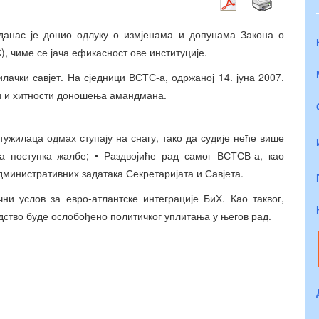
 данас је донио одлуку о измјенама и допунама Закона о
, чиме се јача ефикасност ове институције.
лачки савјет. На сједници ВСТС-а, одржаној 14. јуна 2007.
би и хитности доношења амандмана.
тужилаца одмах ступају на снагу, тако да судије неће више
 поступка жалбе; • Раздвојиће рад самог ВСТСВ-а, као
административних задатака Секретаријата и Савјета.
и услов за евро-атлантске интеграције БиХ. Као таквог,
удство буде ослобођено политичког уплитања у његов рад.