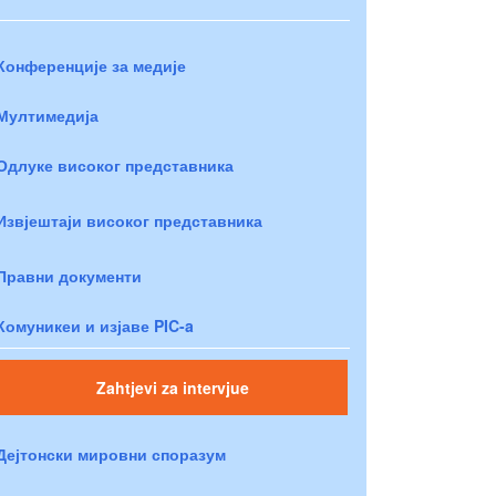
Конференције за медије
Мултимедија
Одлуке високог представника
Извјештаји високог представника
Правни документи
Комуникеи и изјаве PIC-a
Zahtjevi za intervjue
Дејтонски мировни споразум