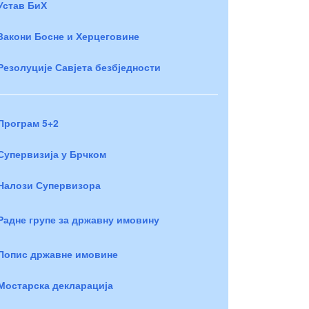
Устав БиХ
Закони Босне и Херцеговине
Резолуције Савјета безбједности
Програм 5+2
Супервизија у Брчком
Налози Супервизора
Радне групе за државну имовину
Попис државне имовине
Мостарска декларација