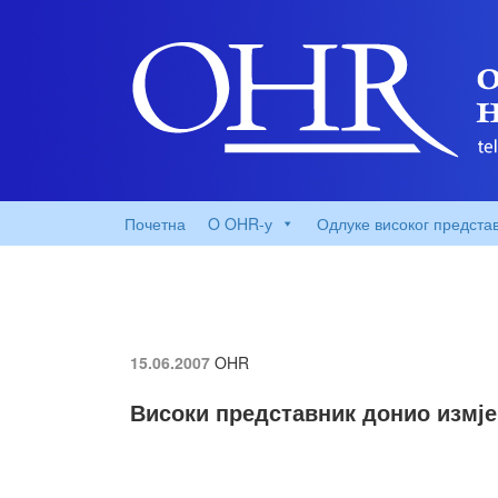
Почетна
O OHR-у
Одлуке високог предста
15.06.2007
OHR
Високи представник донио измје