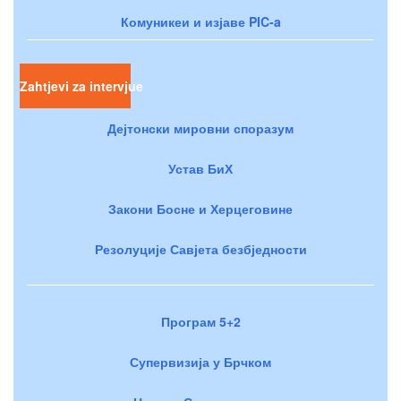
Комуникеи и изјаве PIC-a
Zahtjevi za intervjue
Дејтонски мировни споразум
Устав БиХ
Закони Босне и Херцеговине
Резолуције Савјета безбједности
Програм 5+2
Супервизија у Брчком