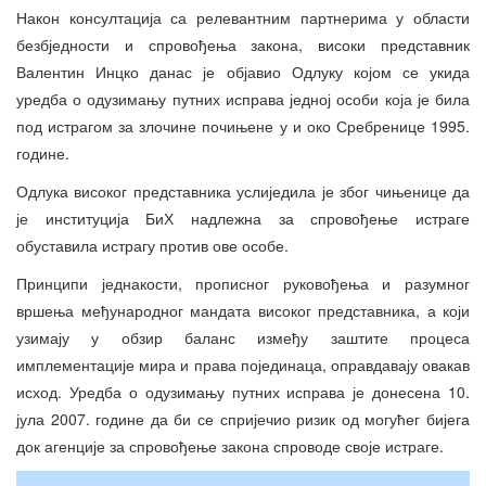
Након консултација са релевантним партнерима у области
безбједности и спровођења закона, високи представник
Валентин Инцко данас је објавио Одлуку којом се укида
уредба о одузимању путних исправа једној особи која је била
под истрагом за злочине почињене у и око Сребренице 1995.
године.
Одлука високог представника услиједила је због чињенице да
је институција БиХ надлежна за спровођење истраге
обуставила истрагу против ове особе.
Принципи једнакости, прописног руковођења и разумног
вршења међународног мандата високог представника, а који
узимају у обзир баланс између заштите процеса
имплементације мира и права појединаца, оправдавају овакав
исход. Уредба о одузимању путних исправа је донесена 10.
јула 2007. године да би се спријечио ризик од могућег бијега
док агенције за спровођење закона спроводе своје истраге.