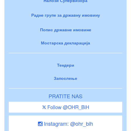
Налози Супервизора
Радне групе за државну имовину
Попис државне имовине
Мостарска декларација
Тендери
Запослење
PRATITE NAS
Follow @OHR_BiH
Instagram: @ohr_bih