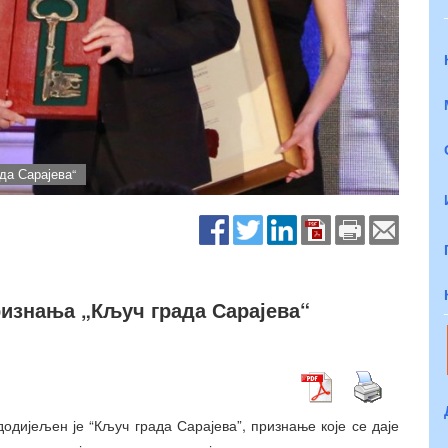
да Сарајева“
ризнања „Кључ града Сарајева“
одијељен је “Кључ града Сарајева”, признање које се даје