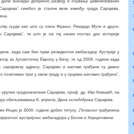
дали значајан допринос развоју и очувању цивилизованих
Сарајева” симбол је сталне везе између града Сарајева,
ена.
руштву људи као што су папа Фрањо, Рикардо Мути и други,
 Сарајева”, те што је на тај начин постао дио историје
одине, када сам био први резидентни амбасадор Аустрије у
тор за Југоисточну Европу у Бечу, те од 2009. године када
 сарајевску адресу. Сарајево и његови грађани су давно
о позитиван траг у овом граду и у срцима његових грађана”,
е уручио градоначелник Сарајева, проф. др. Иво Комшић, на
квиру обиљежавања 6. априла, Дана ослобођења Сарајева.
ин Инцко је 2000. године добио титулу „Почасног грађанина
лијератног аустријског амбасадора у Босни и Херцеговини.