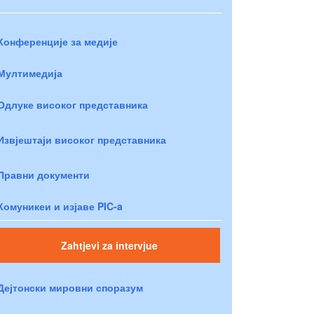
Конференције за медије
Мултимедија
Одлуке високог представника
Извјештаји високог представника
Правни документи
Комуникеи и изјаве PIC-a
Zahtjevi za intervjue
Дејтонски мировни споразум