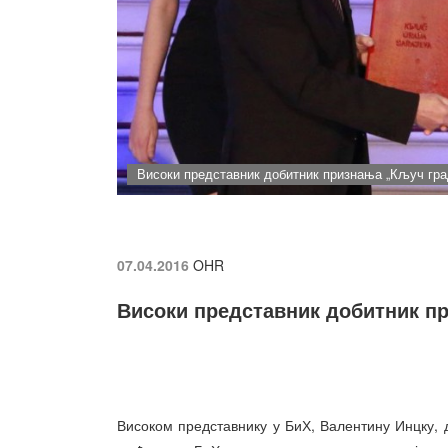
Високи представник добитник признања „Кључ гра
07.04.2016
OHR
Високи представник добитник п
Високом представнику у БиХ, Валентину Инцку, д