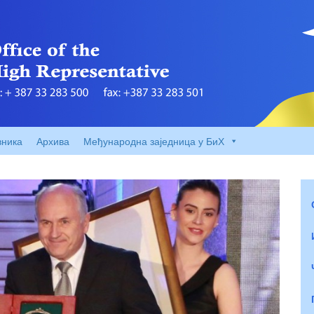
вника
Архива
Међународна заједница у БиХ