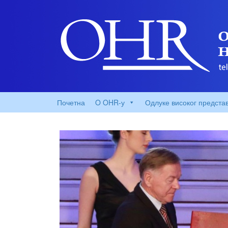
Почетна
O OHR-у
Одлуке високог предста