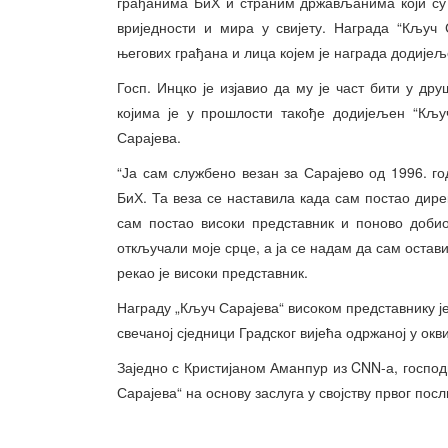
грађанима БиХ и страним држављанима који су 
вриједности и мира у свијету. Награда “Кључ 
његових грађана и лица којем је награда додијељ
Госп. Инцко је изјавио да му је част бити у д
којима је у прошлости такође додијељен “Кључ
Сарајева.
“Ја сам службено везан за Сарајево од 1996. г
БиХ. Та веза се наставила када сам постао дирек
сам постао високи представник и поново добио
откључали моје срце, а ја се надам да сам остави
рекао је високи представник.
Награду „Кључ Сарајева“ високом представнику ј
свечаној сједници Градског вијећа одржаној у о
Заједно с Кристијаном Аманпур из CNN-а, господ
Сарајева“ на основу заслуга у својству првог пос