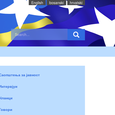
English
bosanski
hrvatski
Саопштења за јавност
Интервјуи
Чланци
Говори