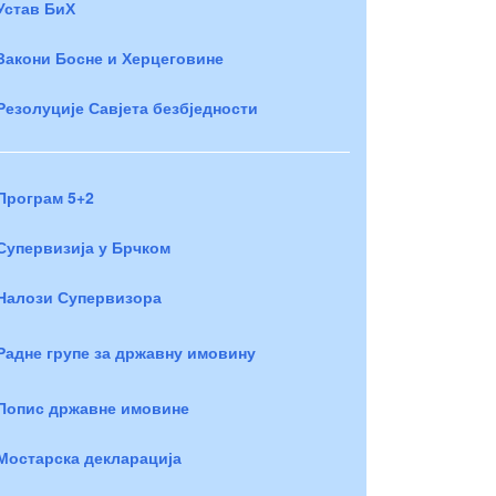
Устав БиХ
Закони Босне и Херцеговине
Резолуције Савјета безбједности
Програм 5+2
Супервизија у Брчком
Налози Супервизора
Радне групе за државну имовину
Попис државне имовине
Мостарска декларација