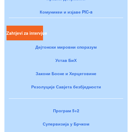
Комуникеи и изјаве PIC-a
Zahtjevi za intervjue
Дејтонски мировни споразум
Устав БиХ
Закони Босне и Херцеговине
Резолуције Савјета безбједности
Програм 5+2
Супервизија у Брчком