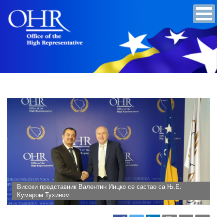
Високи представник Валентин Инцкo се састао са Њ.Е.
Кумаром Тухином