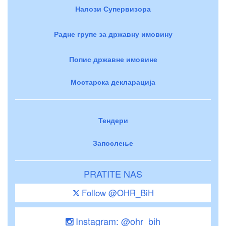
Налози Супервизора
Радне групе за државну имовину
Попис државне имовине
Мостарска декларација
Тендери
Запослење
PRATITE NAS
Follow @OHR_BiH
Instagram: @ohr_bih