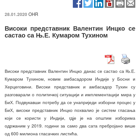
28.01.2020
OHR
Високи представник Валентин Инцкo се
састао са Њ.Е. Кумаром Тухином
Високи представник Валентин Инцко данас се састао са Њ.Е.
Кумаром Тухином, новим амбасадором Индије у Босни и
Херцеговини. Високи представник и амбасадор Тухин су
разговарали о политичкој ситуацији и имплементацији мира у
БиХ. Подвукавши потребу да се унаприједи изборни процес у
БиХ, високи представник Инцко похвалио је систем гласања
који се користи у Индији, гдје је на општим изборима
одржаним у 2019. години за само два сата пребројано више
од 600 милиона гласачких листића.