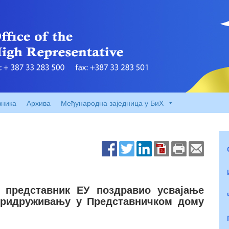
вника
Архива
Међународна заједница у БиХ
и представник ЕУ поздравио усвајање
придруживању у Представничком дому