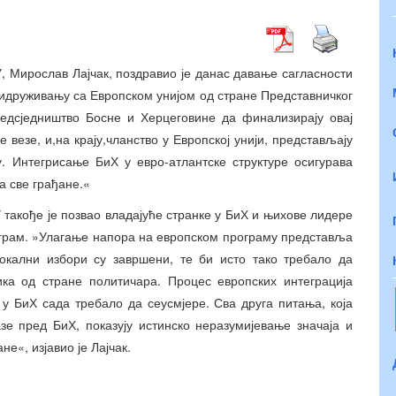
, Мирослав Лајчак, поздравио је данас давање сагласности
ридруживању са Европском унијом од стране Представничког
едсједништво Босне и Херцеговине да финализирају овај
 везе, и,на крају,чланство у Европској унији, представљају
. Интегрисање БиХ у евро-атлантске структуре осигурава
а све грађане.«
 такође је позвао владајуће странке у БиХ и њихове лидере
ограм. »Улагање напора на европском програму представља
окални избори су завршени, те би исто тако требало да
ика од стране политичара. Процес европских интеграција
у БиХ сада требало да сеусмјере. Сва друга питања, која
зе пред БиХ, показују истинско неразумијевање значаја и
е«, изјавио је Лајчак.