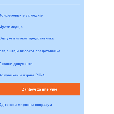
Конференције за медије
Мултимедија
Одлуке високог представника
Извјештаји високог представника
Правни документи
Комуникеи и изјаве PIC-a
Zahtjevi za intervjue
Дејтонски мировни споразум