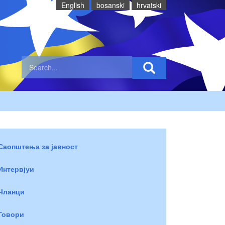
English
bosanski
hrvatski
Саопштења за јавност
Интервјуи
Чланци
Говори