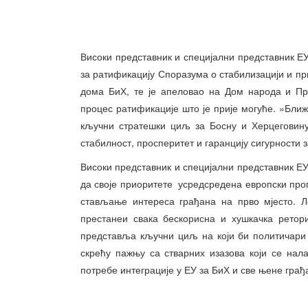
Високи представник и специјални представник ЕУ
за ратификацију Споразума о стабилизацији и п
дома БиХ, те је апеловао на Дом народа и Пр
процес ратификације што је прије могуће. »Ближе
кључни стратешки циљ за Босну и Херцеговину
стабилност, просперитет и гаранцију сигурности з
Високи представник и специјални представник ЕУ
да своје приоритете усредсредена европски пр
стављање интереса грађана на прво мјесто. Л
престанеи свака бескорисна и хушкачка ретор
представља кључни циљ на који би политичари 
скрећу пажњу са стварних изазова који се нала
потребе интеграције у ЕУ за БиХ и све њене грађан