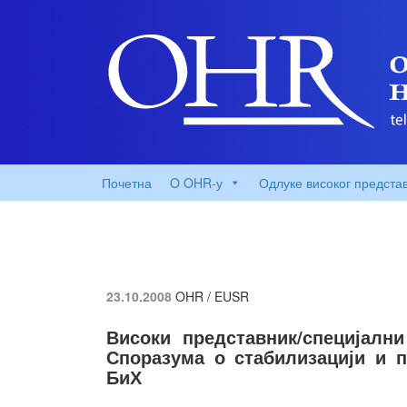
Почетна
O OHR-у
Одлуке високог предста
23.10.2008
OHR / EUSR
Високи представник/специјалн
Споразума о стабилизацији и 
БиХ