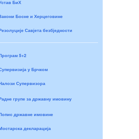
Устав БиХ
Закони Босне и Херцеговине
Резолуције Савјета безбједности
Програм 5+2
Супервизија у Брчком
Налози Супервизора
Радне групе за државну имовину
Попис државне имовине
Мостарска декларација