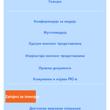
Говори
Конференције за медије
Мултимедија
Одлуке високог представника
Извјештаји високог представника
Правни документи
Комуникеи и изјаве PIC-a
Zahtjevi za intervjue
Дејтонски мировни споразум