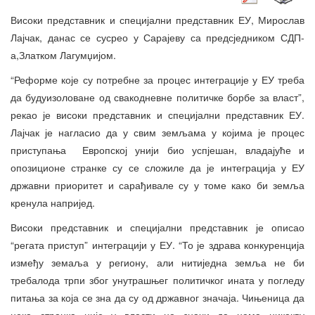
Високи представник и специјални представник ЕУ, Мирослав
Лајчак, данас се сусрео у Сарајеву са предсједником СДП-
а,Златком Лагумџијом.
“Реформе које су потребне за процес интеграције у ЕУ треба
да будуизоловане од свакодневне политичке борбе за власт”,
рекао је високи представник и специјални представник ЕУ.
Лајчак је нагласио да у свим земљама у којима је процес
приступања Европској унији био успјешан, владајуће и
опозиционе странке су се сложиле да је интеграција у ЕУ
државни приоритет и сарађивале су у томе како би земља
кренула напријед.
Високи представник и специјални представник је описао
“регата приступ” интеграцији у ЕУ. “То је здрава конкуренција
између земаља у региону, али нитиједна земља не би
требалода трпи због унутрашњег политичког ината у погледу
питања за која се зна да су од државног значаја. Чињеница да
нека странка није у власти не значи да нема никакву