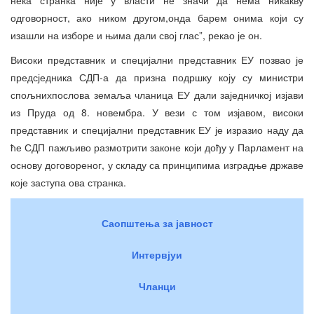
одговорност, ако ником другом,онда барем онима који су
изашли на изборе и њима дали свој глас”, рекао је он.
Високи представник и специјални представник ЕУ позвао је
предсједника СДП-а да призна подршку коју су министри
спољнихпослова земаља чланица ЕУ дали заједничкој изјави
из Пруда од 8. новембра. У вези с том изјавом, високи
представник и специјални представник ЕУ је изразио наду да
ће СДП пажљиво размотрити законе који дођу у Парламент на
основу договореног, у складу са принципима изградње државе
које заступа ова странка.
Саопштења за јавност
Интервјуи
Чланци