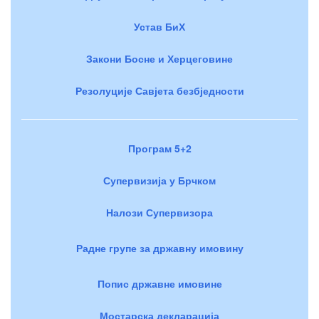
Устав БиХ
Закони Босне и Херцеговине
Резолуције Савјета безбједности
Програм 5+2
Супервизија у Брчком
Налози Супервизора
Радне групе за државну имовину
Попис државне имовине
Мостарска декларација