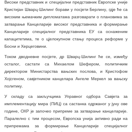
Високи представник и специјални представник Европске уније
Кристијан Шварц-Шилинг борави у посјети Берлину, гдје ће са
високим њемачким дипломатама разговарати о плановима за
затварање Канцеларије високог представника и формирање
Канцеларије специјалног представника ЕУ са оснаженим
капацитетима, те о цјелокупном стању процеса реформе у
Босни и Херцеговини.
Током дводневне посјете, др Шварц-Шилинг ће се, између
осталог, састати са Михаелом Шефером, политичким
директором Министарства вањских послова, и Кристофом
Хојсгеном, савјетником канцелара Ангеле Меркел за вањску
политику.
У складу са закључцима Управног одбора Савјета за
имплементацију мира (ПИЦ) са састанка одржаног у јуну ове
године, ОХР је започео припреме за затварање канцеларије.
Паралелно с тим процесом, Европска унија активно ради на
припремама за формирање Канцеларије специјалног