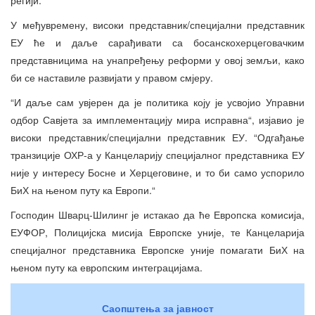
У међувремену, високи представник/специјални представник
ЕУ ће и даље сарађивати са босанскохерцеговачким
представницима на унапређењу реформи у овој земљи, како
би се наставиле развијати у правом смјеру.
“И даље сам увјерен да је политика коју је усвојио Управни
одбор Савјета за имплементацију мира исправна“, изјавио је
високи представник/специјални представник ЕУ. “Одгађање
транзиције ОХР-а у Канцеларију специјалног представника ЕУ
није у интересу Босне и Херцеговине, и то би само успорило
БиХ на њеном путу ка Европи.“
Господин Шварц-Шилинг је истакао да ће Европска комисија,
ЕУФОР, Полицијска мисија Европске уније, те Канцеларија
специјалног представника Европске уније помагати БиХ на
њеном путу ка европским интеграцијама.
Саопштења за јавност