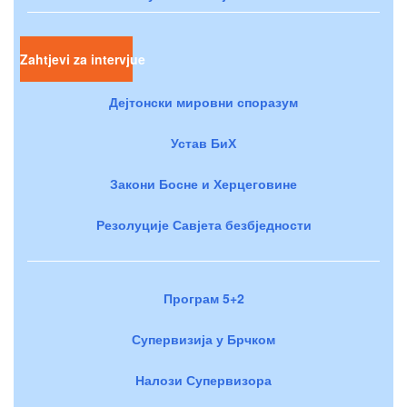
Zahtjevi za intervjue
Дејтонски мировни споразум
Устав БиХ
Закони Босне и Херцеговине
Резолуције Савјета безбједности
Програм 5+2
Супервизија у Брчком
Налози Супервизора