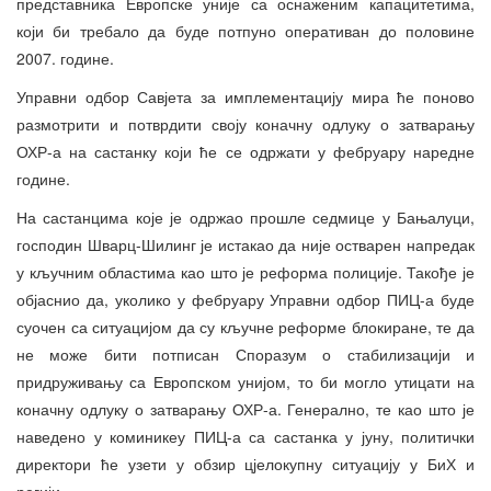
представника Европске уније са оснаженим капацитетима,
који би требало да буде потпуно оперативан до половине
2007. године.
Управни одбор Савјета за имплементацију мира ће поново
размотрити и потврдити своју коначну одлуку о затварању
ОХР-а на састанку који ће се одржати у фебруару наредне
године.
На састанцима које је одржао прошле седмице у Бањалуци,
господин Шварц-Шилинг је истакао да није остварен напредак
у кључним областима као што је реформа полиције. Такође је
објаснио да, уколико у фебруару Управни одбор ПИЦ-а буде
суочен са ситуацијом да су кључне реформе блокиране, те да
не може бити потписан Споразум о стабилизацији и
придруживању са Европском унијом, то би могло утицати на
коначну одлуку о затварању ОХР-а. Генерално, те као што је
наведено у коминикеу ПИЦ-а са састанка у јуну, политички
директори ће узети у обзир цјелокупну ситуацију у БиХ и
регији.