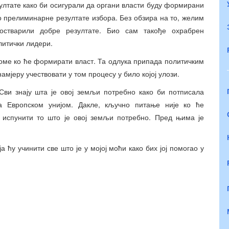
ултате како би осигурали да органи власти буду формирани
о прелиминарне резултате избора. Без обзира на то, желим
 остварили добре резултате. Био сам такође охрабрен
литички лидери.
томе ко ће формирати власт. Та одлука припада политичким
јеру учествовати у том процесу у било којој улози.
Сви знају шта је овој земљи потребно како би потписала
а Европском унијом. Дакле, кључно питање није ко ће
 испунити то што је овој земљи потребно. Пред њима је
 ћу учинити све што је у мојој моћи како бих јој помогао у