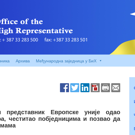
вника
Архива
Међународна заједница у БиХ
ни представник Европске уније одао
а, честитао побједницима и позвао да
рмама