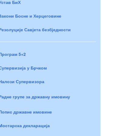
Устав БиХ
Закони Босне и Херцеговине
Резолуције Савјета безбједности
Програм 5+2
Супервизија у Брчком
Налози Супервизора
Радне групе за државну имовину
Попис државне имовине
Мостарска декларација