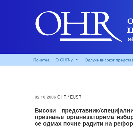
Почетна
O OHR-у
Одлуке високог предста
02.10.2006
OHR / EUSR
Високи представник/специјал
признање организаторима избор
се одмах почне радити на рефо