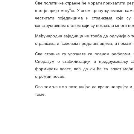
Све политичке странке ће морати прихватити рез
што је прије могуће. У овом тренутку имамо сам
честитати појединцима и странкама који су
конструктивним ставом који су показали многи по
Међународна заједница не треба да одлучује о 
странкама и њиховим представницима, и немам нам
Све странке су упознате са планом реформи. 
Споразум о стабилизацији и придруживању с
формирати власт, већ да ли ће та власт моћи
огроман посао.
Ова земља има потенцијал да крене напријед и ја
томе.