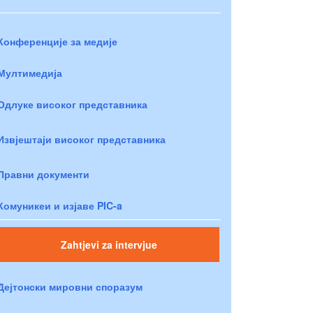
Конференције за медије
Мултимедија
Одлуке високог представника
Извјештаји високог представника
Правни документи
Комуникеи и изјаве PIC-a
Zahtjevi za intervjue
Дејтонски мировни споразум