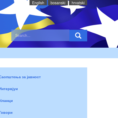
English
bosanski
hrvatski
Саопштења за јавност
Интервјуи
Чланци
Говори