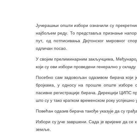
Јучерашњи општи избори означили су прекретниц
најбољем реду. То представља признање напори
пут, од потписивања Дејтонског мировног спо
одличан посао.
У својим прелиминарним закључцима, Међународн
који су ови избори проведени генерално у склад
Посебно сам задовољан одазивом бирача који ј
бројкама, у односу на прошле опште изборе о
пасивне регистрације бирача. Дирекцији ЦИПС про
што су у тако кратком временском року успјешно 
Повећан одазив бирача такође указује да су грађ
Избори су јуче завршени. Сада је вријеме да се
земље.