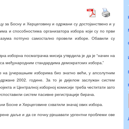
у за Босну и Херцеговину и одржани су достојанствено и у
ма и способностима организатора избора који су по први
разума потпуно самостално провели изборе. Обавили су
а изборна посматрачка мисија утврдила је да је “начин на
у са међународним стандардима демократских избора.”
е на јучерашњим изборима био знатно већи, у апсолутним
држане 2002. године. За то је дијелом заслужан систем
јекта и Централној изборној комисији треба честитати зато
успоставили систем пасивне регистрације бирача.
ани Босне и Херцеговине схватили значај ових избора.
 крене даље и да се почну рјешавати ургентни проблеми ове