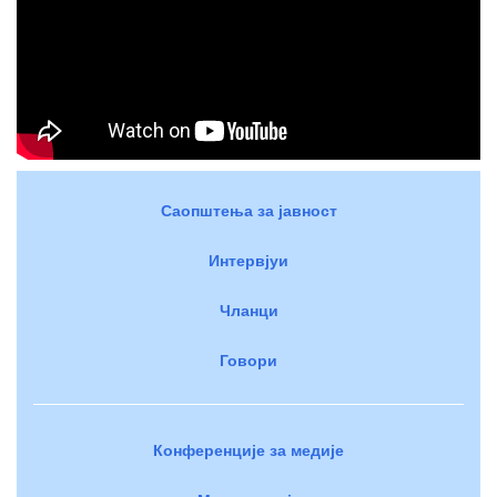
Саопштења за јавност
Интервјуи
Чланци
Говори
Конференције за медије