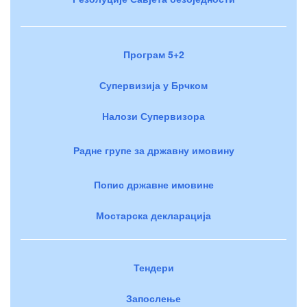
Програм 5+2
Супервизија у Брчком
Налози Супервизора
Радне групе за државну имовину
Попис државне имовине
Мостарска декларација
Тендери
Запослење