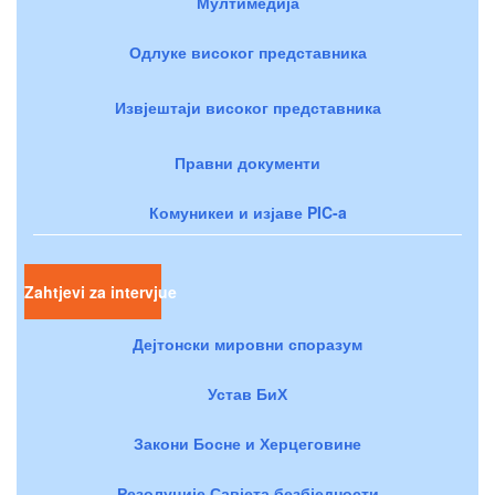
Мултимедија
Одлуке високог представника
Извјештаји високог представника
Правни документи
Комуникеи и изјаве PIC-a
Zahtjevi za intervjue
Дејтонски мировни споразум
Устав БиХ
Закони Босне и Херцеговине
Резолуције Савјета безбједности