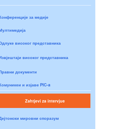
Конференције за медије
Мултимедија
Одлуке високог представника
Извјештаји високог представника
Правни документи
Комуникеи и изјаве PIC-a
Zahtjevi za intervjue
Дејтонски мировни споразум