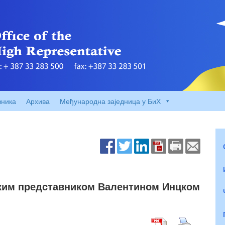
вника
Архива
Међународна заједница у БиХ
оким представником Валентином Инцком