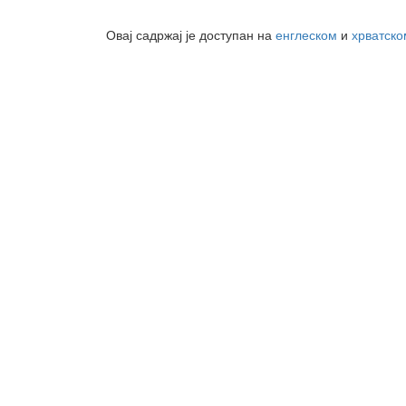
Овај садржај је доступан на
енглеском
и
хрватско