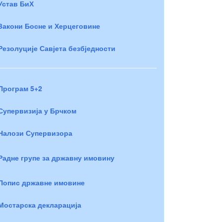
Устав БиХ
Закони Босне и Херцеговине
Резолуције Савјета безбједности
Програм 5+2
Супервизија у Брчком
Налози Супервизора
Радне групе за државну имовину
Попис државне имовине
Мостарска декларација