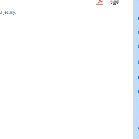
м језику
.