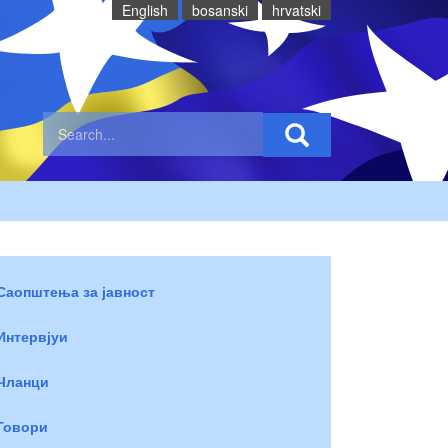
English
bosanski
hrvatski
Саопштења за јавност
Интервјуи
Чланци
Говори