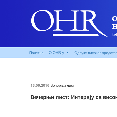
Почетна
O OHR-у
Одлуке високог предста
13.06.2016
Вечерњи лист
Вечерњи лист: Интервју са вис