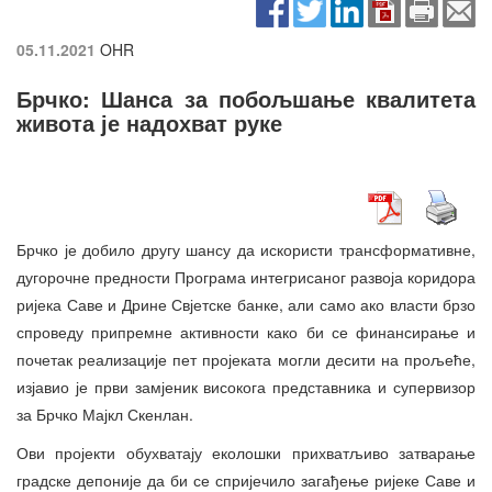
05.11.2021
OHR
Брчко: Шанса за побољшање квалитета
живота је надохват руке
Брчко је добило другу шансу да искористи трансформативне,
дугорочне предности Програма интегрисаног развоја коридора
ријека Саве и Дрине Свјетске банке, али само ако власти брзо
спроведу припремне активности како би се финансирање и
почетак реализације пет пројеката могли десити на прољеће,
изјавио је први замјеник високога представника и супервизор
за Брчко Мајкл Скенлан.
Ови пројекти обухватају еколошки прихватљиво затварање
градске депоније да би се спријечило загађење ријеке Саве и