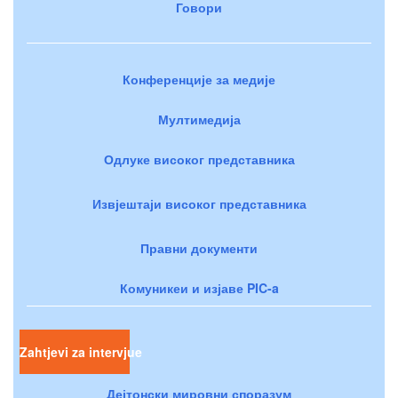
Говори
Конференције за медије
Мултимедија
Одлуке високог представника
Извјештаји високог представника
Правни документи
Комуникеи и изјаве PIC-a
Zahtjevi za intervjue
Дејтонски мировни споразум