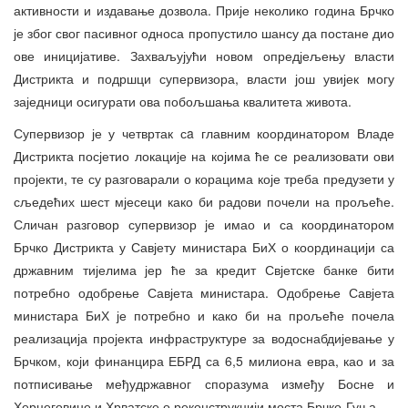
активности и издавање дозвола. Прије неколико година Брчко
је због свог пасивног односа пропустило шансу да постане дио
ове иницијативе. Захваљујући новом опредјељењу власти
Дистрикта и подршци супервизора, власти још увијек могу
заједници осигурати ова побољшања квалитета живота.
Супервизор је у четвртак сa главним координатором Владе
Дистрикта посјетио локације на којима ће се реализовати ови
пројекти, те су разговарали о корацима које треба предузети у
сљедећих шест мјесеци како би радови почели на прољеће.
Сличан разговор супервизор је имао и са координатором
Брчко Дистрикта у Савјету министара БиХ о координацији са
државним тијелима јер ће за кредит Свјетске банке бити
потребно одобрење Савјета министара. Одобрење Савјета
министара БиХ је потребно и како би на прољеће почела
реализација пројекта инфраструктуре за водоснабдијевање у
Брчком, који финанцира ЕБРД са 6,5 милиона евра, као и за
потписивање међудржавног споразума између Босне и
Херцеговине и Хрватске о реконструкцији моста Брчко-Гуња.