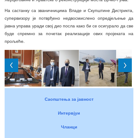
На састанку са званичницима Владе и Скупштине Дистрикта,
супервизору је потврђено недвосмислено опредјељење да
јавна управа уради свој дио посла како би се осигурало да све
буде спремно за почетак реализације ових пројеката на
прољеће.
Саопштења за јавност
Интервјуи
Чланци