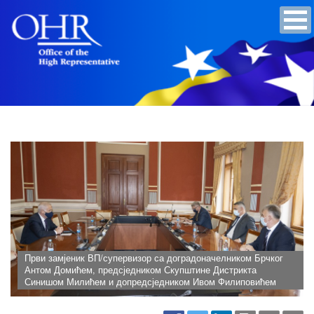
Први замјеник ВП/супервизор са доградоначелником Брчког
Антом Домићем, предсједником Скупштине Дистрикта
Синишом Милићем и допредсједником Ивом Филиповићем