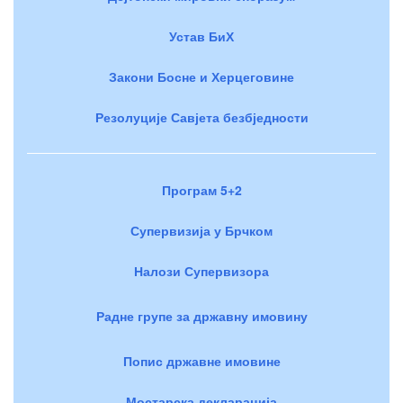
Устав БиХ
Закони Босне и Херцеговине
Резолуције Савјета безбједности
Програм 5+2
Супервизија у Брчком
Налози Супервизора
Радне групе за државну имовину
Попис државне имовине
Мостарска декларација