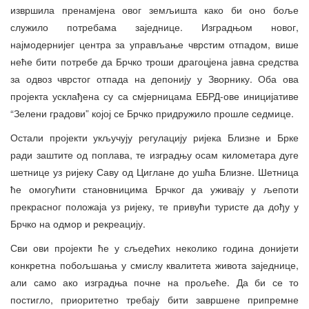
извршила пренамјена овог земљишта како би оно боље
служило потребама заједнице. Изградњом новог,
најмодернијег центра за управљање чврстим отпадом, више
неће бити потребе да Брчко троши драгоцјена јавна средства
за одвоз чврстог отпада на депонију у Зворнику. Оба ова
пројекта усклађена су са смјерницама ЕБРД-ове иницијативе
“Зелени градови” којој се Брчко придружило прошле седмице.
Остали пројекти укључују регулацију ријека Близне и Брке
ради заштите од поплава, те изградњу осам километара дуге
шетнице уз ријеку Саву од Циглане до ушћа Близне. Шетница
ће омогућити становницима Брчког да уживају у љепоти
прекрасног положаја уз ријеку, те привући туристе да дођу у
Брчко на одмор и рекреацију.
Сви ови пројекти ће у сљедећих неколико година донијети
конкретна побољшања у смислу квалитета живота заједнице,
али само ако изградња почне на прољеће. Да би се то
постигло, приоритетно требају бити завршене припремне