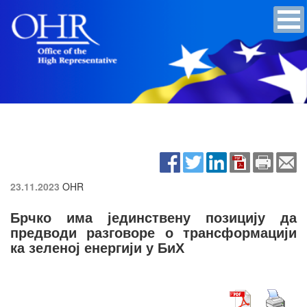
23.11.2023
OHR
Брчко има јединствену позицију да
предводи разговоре о трансформацији
ка зеленој енергији у БиХ