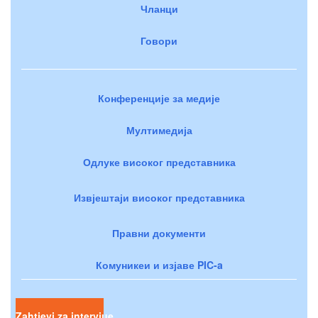
Чланци
Говори
Конференције за медије
Мултимедија
Одлуке високог представника
Извјештаји високог представника
Правни документи
Комуникеи и изјаве PIC-a
Zahtjevi za intervjue