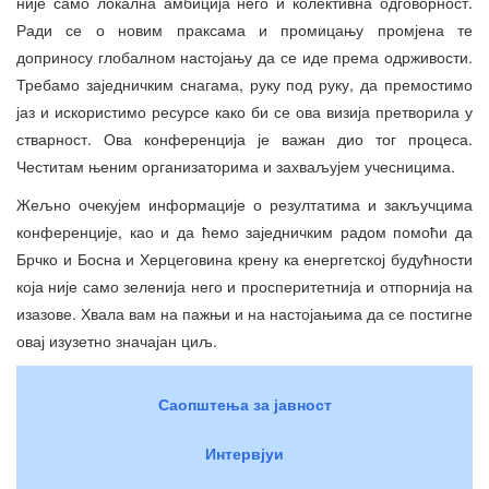
није само локална амбиција него и колективна одговорност.
Ради се о новим праксама и промицању промјена те
доприносу глобалном настојању да се иде према одрживости.
Требамо заједничким снагама, руку под руку, да премостимо
јаз и искористимо ресурсе како би се ова визија претворила у
стварност. Ова конференција је важан дио тог процеса.
Честитам њеним организаторима и захваљујем учесницима.
Жељно очекујем информације о резултатима и закључцима
конференције, као и да ћемо заједничким радом помоћи да
Брчко и Босна и Херцеговина крену ка енергетској будућности
која није само зеленија него и просперитетнија и отпорнија на
изазове. Хвала вам на пажњи и на настојањима да се постигне
овај изузетно значајан циљ.
Саопштења за јавност
Интервјуи