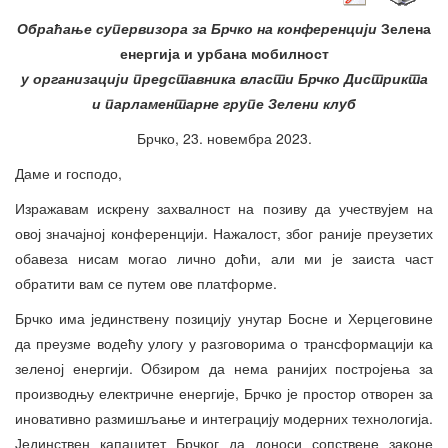
Обраћање супервизора за Брчко на конференцији
Зелена
енергија и урбана мобилност
у организацији представника власти Брчко Дистрикта
и парламентарне групе Зелени клуб
Брчко, 23. новембра 2023.
Даме и господо,
Изражавам искрену захвалност на позиву да учествујем на
овој значајној конференцији. Нажалост, због раније преузетих
обавеза нисам могао лично доћи, али ми је заиста част
обратити вам се путем ове платформе.
Брчко има јединствену позицију унутар Босне и Херцеговине
да преузме водећу улогу у разговорима о трансформацији ка
зеленој енергији. Oбзиром да нема ранијих постројења за
производњу електричне енергије, Брчко је простор отворен за
иновативно размишљање и интеграцију модерних технологија.
Јединствен капацитет Брчког да доноси сопствене законе