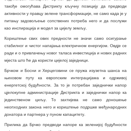
такође омогућава Дистрикту кључну позицију да предводи
активности у правцу зелене трансформације, не само када је у
питању задовољење сопствених потреба него и да послужи
као инспирација и модел за цијелу земљу.
Кориштење свих ових предности не значи само осигурање
стабилног и чистог напајања електричном енергијом. Овдје се
ради и о привлачењу новог таласа инвестиција и нових радних
мјеста што ће да користи цијелој заједници.
Брчком и Босни и Херцеговини се пружа изузетна шанса на
њиховом путу ка европским интеграцијама и одрживој
енергетској будућности. За то је потребан заједнички напор
цјелокупне администрације Дистрикта и заједнички напор ка
јединственом циљу. То захтијева не само доношење
неопходних закона него и кориштење подршке међународних
донатора и партнера у пуном капацитету.
Прилика да Брчко предводи напоре ка зеленијој будућности