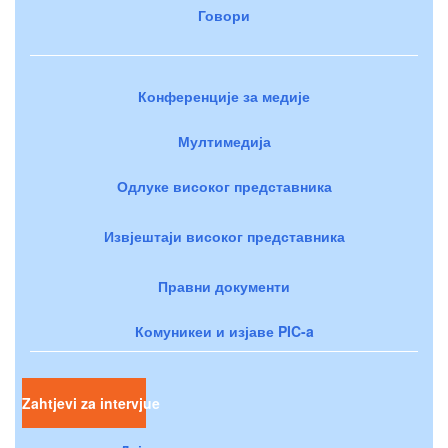
Говори
Конференције за медије
Мултимедија
Одлуке високог представника
Извјештаји високог представника
Правни документи
Комуникеи и изјаве PIC-a
Zahtjevi za intervjue