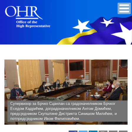
Супервизор за Брчко Сцанлан са градоначелником Брчког
Еседом Кадрићем, доградоначелником Антом Домићем,
предсједником Скупштине Дистрикта Синишом Милићем, и
потпредсједником Ивом Филиповићем.