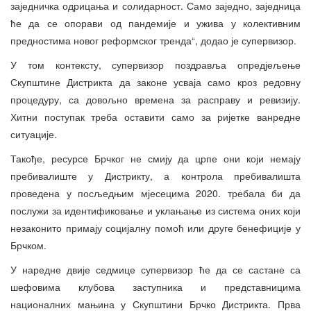
заједничка одрицања и солидарност. Само заједно, заједница
ће да се опорави од пандемије и ужива у колективним
предностима новог реформског тренда“, додао је супервизор.
У том контексту, супервизор поздравља опредјељење
Скупштине Дистрикта да законе усваја само кроз редовну
процедуру, са довољно времена за расправу и ревизију.
Хитни поступак треба оставити само за ријетке ванредне
ситуације.
Такође, ресурсе Брчког не смију да црпе они који немају
пребивалиште у Дистрикту, а контрола пребивалишта
проведена у посљедњим мјесецима 2020. требала би да
послужи за идентификовање и уклањање из система оних који
незаконито примају социјалну помоћ или друге бенефиције у
Брчком.
У наредне двије седмице супервизор ће да се састане са
шефовима клубова заступника и представницима
националних мањина у Скупштини Брчко Дистрикта. Прва