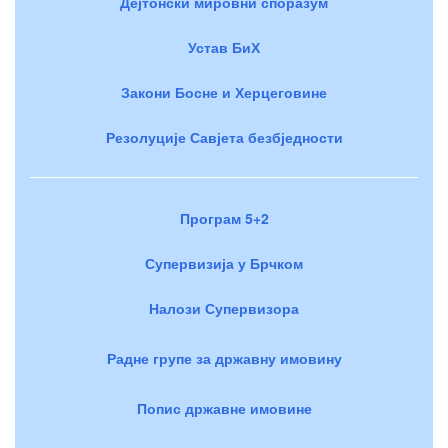
Дејтонски мировни споразум
Устав БиХ
Закони Босне и Херцеговине
Резолуције Савјета безбједности
Програм 5+2
Супервизија у Брчком
Налози Супервизора
Радне групе за државну имовину
Попис државне имовине