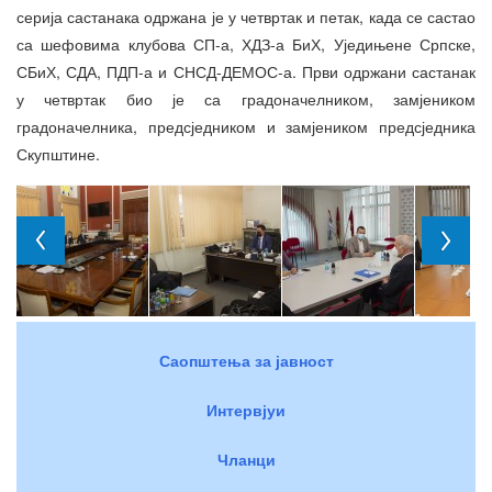
серија састанака одржана је у четвртак и петак, када се састао
са шефовима клубова СП-а, ХДЗ-а БиХ, Уједињене Српске,
СБиХ, СДА, ПДП-а и СНСД-ДЕМОС-а. Први одржани састанак
у четвртак био је са градоначелником, замјеником
градоначелника, предсједником и замјеником предсједника
Скупштине.
Саопштења за јавност
Интервјуи
Чланци