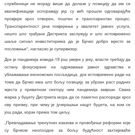
службеници не морају више да долазе у позицију да им се
квалификације оспоравају јер су већ прошли одговарајуће
провјере кроз отворен, поштен и транспарентан процес.
Транспарентност јача повјерење у квалитет јавних услуга,
нешто што грађани Дистрикта заслужују и што истовремено
шаље сигнал инвеститорима да је Брчко добро мјесто за
пословање“, нагласио је супервизор.
Док је пандемија ковида-19 још увијек у јеку, власти требају да
остану фокусиране на одржавање јавног здравства и
ублажавање економских посљедица, док истовремено раде на
томе да Брчко има што бољу позицију за убрзан раст радних
мјеста у приватном сектору чим пандемија заврши. Свака
марка у буџету Дистрикта мора да се паметно распореди кроз
ову призму, при чему је јучерашњи нацрт буџета, на ком се
још ради, корак према том циљу.
„Превладавање тренутних изазова и провођење реформи које
су Брчком неопходне за бољу будућност захтијеваће