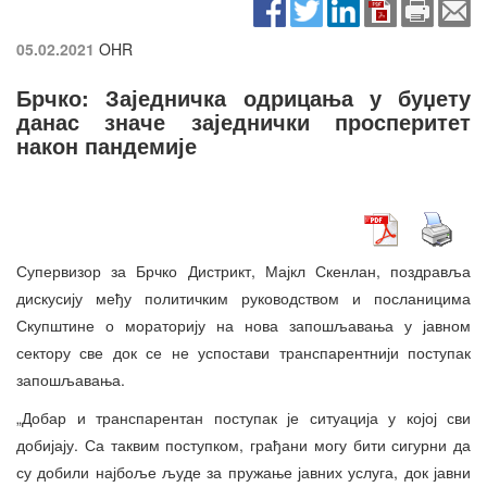
05.02.2021
OHR
Брчко: Заједничка одрицања у буџету
данас значе заједнички просперитет
након пандемије
Супервизор за Брчко Дистрикт, Мајкл Скенлан, поздравља
дискусију међу политичким руководством и посланицима
Скупштине о мораторију на нова запошљавања у јавном
сектору све док се не успостави транспарентнији поступак
запошљавања.
„Добар и транспарентан поступак је ситуација у којој сви
добијају. Са таквим поступком, грађани могу бити сигурни да
су добили најбоље људе за пружање јавних услуга, док јавни