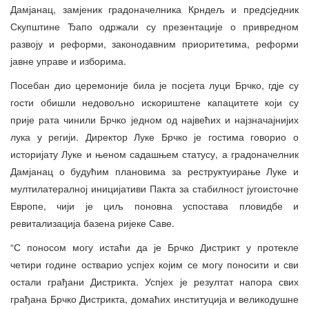
Дамјанац, замјеник градоначелника Крндељ и предсједник
Скупштине Ђапо одржали су презентације о привредном
развоју и реформи, законодавним приоритетима, реформи
јавне управе и изборима.
Посебан дио церемоније била је посјета луци Брчко, гдје су
гости обишли недовољно искориштене капацитете који су
прије рата чинили Брчко једном од највећих и најзначајнијих
лука у регији. Директор Луке Брчко је гостима говорио о
историјату Луке и њеном садашњем статусу, а градоначелник
Дамјанац о будућим плановима за реструктуирање Луке и
мултилатералној иницијативи Пакта за стабилност југоисточне
Европе, чији је циљ поновна успостава пловидбе и
ревитализација базена ријеке Саве.
“С поносом могу истаћи да је Брчко Дистрикт у протекле
четири године остварио успјех којим се могу поносити и сви
остали грађани Дистрикта. Успјех је резултат напора свих
грађана Брчко Дистрикта, домаћих институција и великодушне