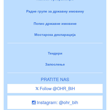
Радне групе за државну имовину
Попис државне имовине
Мостарска декларација
Тендери
Запослење
PRATITE NAS
Follow @OHR_BiH
Instagram: @ohr_bih