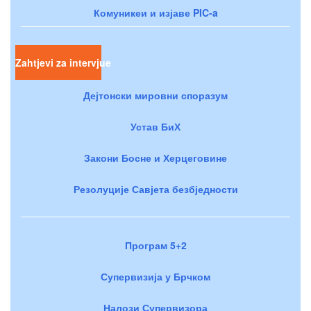
Комуникеи и изјаве PIC-a
Zahtjevi za intervjue
Дејтонски мировни споразум
Устав БиХ
Закони Босне и Херцеговине
Резолуције Савјета безбједности
Програм 5+2
Супервизија у Брчком
Налози Супервизора