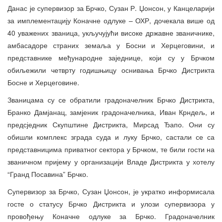
Данас је супервизор за Брчко, Сузан Р. Џонсон, у Канцеларији
за имплементацију Коначне одлуке – ОХР, дочекала више од
40 уважених званица, укључујући високе државне званичнике,
амбасадоре страних земаља у Босни и Херцеговини, и
представнике међународне заједнице, који су у Брчком
обиљежили четврту годишњицу оснивања Брчко Дистрикта
Босне и Херцеговине.
Званицама су се обратили градоначелник Брчко Дистрикта,
Бранко Дамјанац, замјеник градоначелника, Иван Крндељ, и
предсједник Скупштине Дистрикта, Мирсад Ђапо. Они су
обишли комплекс зграда суда и луку Брчко, састали се са
представницима приватног сектора у Брчком, те били гости на
званичном пријему у организацији Владе Дистрикта у хотелу
“Гранд Посавина” Брчко.
Супервизор за Брчко, Сузан Џонсон, је укратко информисала
госте о статусу Брчко Дистрикта и улози супервизора у
провођењу Коначне одлуке за Брчко. Градоначелник