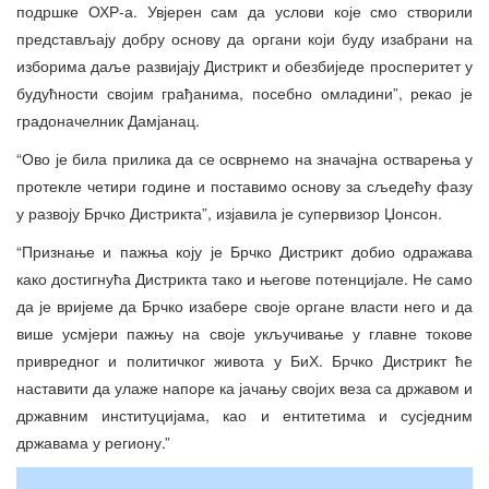
подршке ОХР-а. Увјерен сам да услови које смо створили
представљају добру основу да органи који буду изабрани на
изборима даље развијају Дистрикт и обезбиједе просперитет у
будућности својим грађанима, посебно омладини”, рекао је
градоначелник Дамјанац.
“Ово је била прилика да се осврнемо на значајна остварења у
протекле четири године и поставимо основу за сљедећу фазу
у развоју Брчко Дистрикта”, изјавила је супервизор Џонсон.
“Признање и пажња коју је Брчко Дистрикт добио одражава
како достигнућа Дистрикта тако и његове потенцијале. Не само
да је вријеме да Брчко изабере своје органе власти него и да
више усмјери пажњу на своје укључивање у главне токове
привредног и политичког живота у БиХ. Брчко Дистрикт ће
наставити да улаже напоре ка јачању својих веза са државом и
државним институцијама, као и ентитетима и сусједним
државама у региону.”