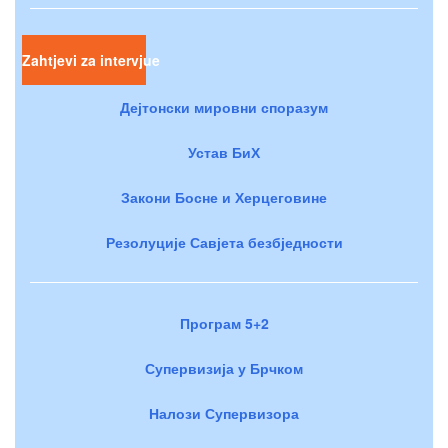
Zahtjevi za intervjue
Дејтонски мировни споразум
Устав БиХ
Закони Босне и Херцеговине
Резолуције Савјета безбједности
Програм 5+2
Супервизија у Брчком
Налози Супервизора