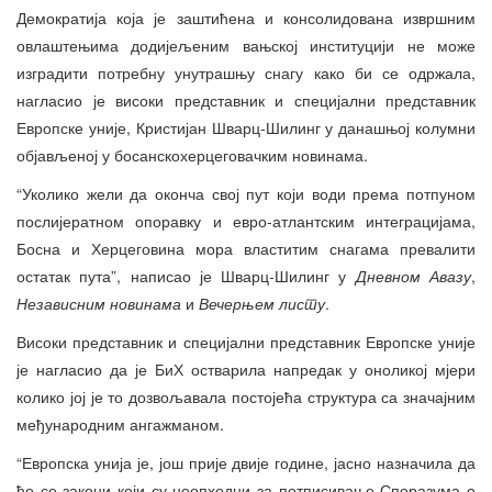
Демократија која је заштићена и консолидована извршним
овлаштењима додијељеним вањској институцији не може
изградити потребну унутрашњу снагу како би се одржала,
нагласио је високи представник и специјални представник
Европске уније, Кристијан Шварц-Шилинг у данашњој колумни
објављеној у босанскохерцеговачким новинама.
“Уколико жели да оконча свој пут који води према потпуном
послијератном опоравку и евро-атлантским интеграцијама,
Босна и Херцеговина мора властитим снагама превалити
остатак пута”, написао је Шварц-Шилинг у
Дневном Авазу
,
Независним новинама
и
Вечерњем листу
.
Високи представник и специјални представник Европске уније
је нагласио да је БиХ остварила напредак у оноликој мјери
колико јој је то дозвољавала постојећа структура са значајним
међународним ангажманом.
“Европска унија је, још прије двије године, јасно назначила да
ће се закони који су неопходни за потписивање Споразума о