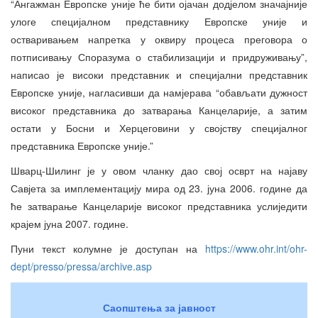
“Ангажман Европске уније ће бити ојачан додјелом значајније
улоге специјалном представнику Европске уније и
остваривањем напретка у оквиру процеса преговора о
потписивању Споразума о стабилизацији и придруживању”,
написао је високи представник и специјални представник
Европске уније, нагласивши да намјерава “обављати дужност
високог представника до затварања Канцеларије, а затим
остати у Босни и Херцеговини у својству специјалног
представника Европске уније.”
Шварц-Шилинг је у овом чланку дао свој осврт на најаву
Савјета за имплементацију мира од 23. јуна 2006. године да
ће затварање Канцеларије високог представника услиједити
крајем јуна 2007. године.
Пуни текст колумне је доступан на
https://www.ohr.int/ohr-
dept/presso/pressa/archive.asp
Саопштења за јавност