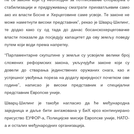
стабилизацији и придруживању сматрати прихватљивим само
ако их власти Босне и Херцеговине саме усвоје. Те законе не
може наметнути високи представник”, рекао је Шварц-Шилинг,
те додао како су од тада до данас босанскохерцеговачке
власти показале да посједују капацитет да ову земљу поведу
путем који води према напретку.
“Парламентарне скупштине у земљи су усвојиле велики број
сложених реформских закона, укључујући законе који су
довели до стварања јединствених оружаних снага, као и
успјешног увођења пореза на додату вриједност почетком ове
године”, написао је високи представник и специјални
представник Европске уније.
Шварц-Шилинг је такође нагласио да ће међународна
заједница и даље бити ангажована у БиХ кроз континуирано
присуство ЕУФОР-а, Полицијске мисије Европске уније, НАТО-
а и осталих међународних организација.