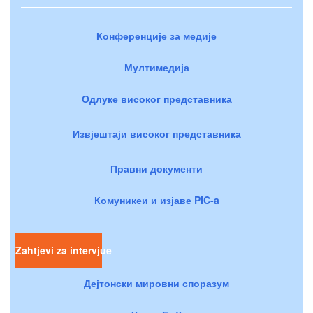
Конференције за медије
Мултимедија
Одлуке високог представника
Извјештаји високог представника
Правни документи
Комуникеи и изјаве PIC-a
Zahtjevi za intervjue
Дејтонски мировни споразум