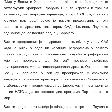
“Мир у Босни и Херцеговини постаје све стабилнији, и то
захваљујући храбрости грађана БиХ те чврстом и трајном
ангажману међународне заједнице, у којој САД представљају
кључног партнера,” рекао је високи представник у току
састанка са државним секретаром САД-а Колином Пауелом,
одржаном данас послије подне у Сарајеву.
Високи представник је поздравио непоколебљиву улогу САД
када је ријеч о подршци кључним реформама у сектору
финансија, одбране и обавјештајних служби – реформама
које су неопходне да би БиХ постала стабилна,
функционална, мирна вишенационална држава. Ове реформе
Босну и Херцеговину већ су преобразиле у озбиљног
кандидата за почетак преговора о закључивању Споразума о
стабилизацији и придруживању са Европском унијом као и за
позив НАТО-а да се постане дио програма Партнерство за
мир.
Високи представник такође је обавијестио секретара Пауела о