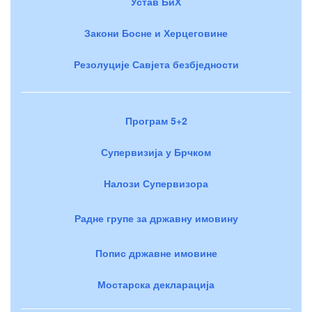
Устав БиХ
Закони Босне и Херцеговине
Резолуције Савјета безбједности
Програм 5+2
Супервизија у Брчком
Налози Супервизора
Радне групе за државну имовину
Попис државне имовине
Мостарска декларација