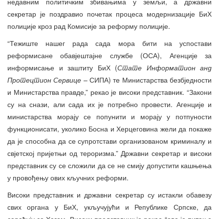
недавним политичким збивањима у земљи, а државни
секретар је поздравио почетак процеса модернизације БиХ
полиције кроз рад Комисије за реформу полиције.
“Тежиште нашег рада сада мора бити на успостави
реформисане обавјештајне службе (ОСА), Агенције за
информисање и заштиту БиХ (
Стате Информатион анд
Протецтион Сервице
– СИПА) те Министарства безбједности
и Министарства правде,” рекао је високи представник. “Закони
су на снази, али сада их је потребно провести. Агенције и
министарства морају се попунити и морају у потпуности
функционисати, уколико Босна и Херцеговина жели да покаже
да је способна да се супротстави организованом криминалу и
свјетској пријетњи од тероризма.” Државни секретар и високи
представник су се сложили да се не смију допустити кашњења
у провођењу ових кључних реформи.
Високи представник и државни секретар су истакли обавезу
свих органа у БиХ, укључујући и Републике Српске, да
сарађују са Хагом. Високи представник је рекао “ово је питање