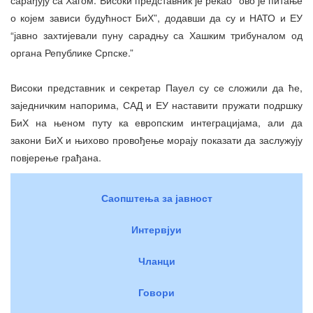
о којем зависи будућност БиХ”, додавши да су и НАТО и ЕУ
“јавно захтијевали пуну сарадњу са Хашким трибуналом од
органа Републике Српске.”
Високи представник и секретар Пауел су се сложили да ће,
заједничким напорима, САД и ЕУ наставити пружати подршку
БиХ на њеном путу ка европским интеграцијама, али да
закони БиХ и њихово провођење морају показати да заслужују
повјерење грађана.
Саопштења за јавност
Интервјуи
Чланци
Говори