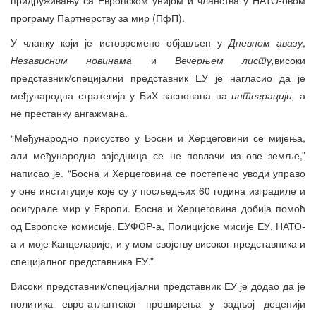
програму Партнерству за мир (ПфП).
У чланку који је истовремено објављен у
Дневном авазу
,
Независним новинама
и
Вечерњем листу,
високи
представник/специјални представник ЕУ је нагласио да је
међународна стратегија у БиХ заснована на
интеграцији,
а
не престанку ангажмана.
“Међународно присуство у Босни и Херцеговини се мијења,
али међународна заједница се не повлачи из ове земље,”
написао је. “Босна и Херцеговина се постепено уводи управо
у оне институције које су у посљедњих 60 година изградиле и
осигурале мир у Европи. Босна и Херцеговина добија помоћ
од Европске комисије, ЕУФОР-а, Полицијске мисије ЕУ, НАТО-
а и моје Канцеларије, и у мом својству високог представника и
специјалног представника ЕУ.”
Високи представник/специјални представник ЕУ је додао да је
политика евро-атлантског проширења у задњој деценији