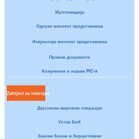
Мултимедија
Одлуке високог представника
Извјештаји високог представника
Правни документи
Комуникеи и изјаве PIC-a
Zahtjevi za intervjue
Дејтонски мировни споразум
Устав БиХ
Закони Босне и Херцеговине