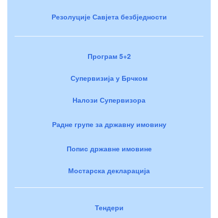
Резолуције Савјета безбједности
Програм 5+2
Супервизија у Брчком
Налози Супервизора
Радне групе за државну имовину
Попис државне имовине
Мостарска декларација
Тендери