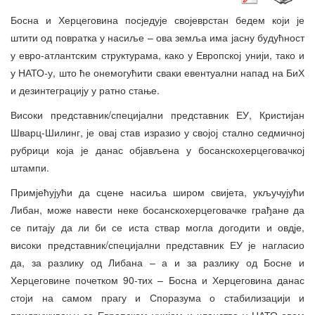
Босна и Херцеговина посједује својеврстан бедем који је
штити од повратка у насиље – ова земља има јасну будућност
у евро-атлантским структурама, како у Европској унији, тако и
у НАТО-у, што ће онемогућити сваки евентуални напад на БиХ
и дезинтеграцију у ратно стање.
Високи представник/специјални представник ЕУ, Кристијан
Шварц-Шилинг, је овај став изразио у својој стално седмичној
рубрици која је данас објављена у босанскохерцеговачкој
штампи.
Примјећујући да сцене насиља широм свијета, укључујући
Либан, може навести неке босанскохерцеговачке грађане да
се питају да ли би се иста ствар могла догодити и овдје,
високи представник/специјални представник ЕУ је нагласио
да, за разлику од Либана – а и за разлику од Босне и
Херцеговине почетком 90-тих – Босна и Херцеговина данас
стоји на самом прагу и Споразума о стабилизацији и
придруживању са Европском унијом и чланства у НАТО-овом