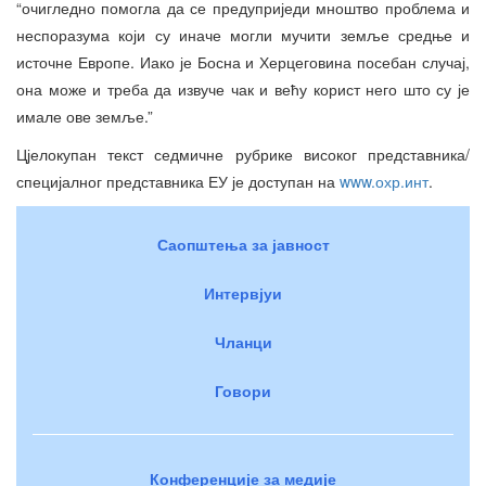
“очигледно помогла да се предуприједи мноштво проблема и
неспоразума који су иначе могли мучити земље средње и
источне Европе. Иако је Босна и Херцеговина посебан случај,
она може и треба да извуче чак и већу корист него што су је
имале ове земље.”
Цјелокупан текст седмичне рубрике високог представника/
специјалног представника ЕУ је доступан на
www.охр.инт
.
Саопштења за јавност
Интервјуи
Чланци
Говори
Конференције за медије