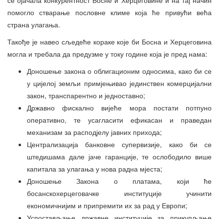
помогло стварање пословне климе која ће привући већа
страна улагања.
Такође је навео сљедеће кораке које би Босна и Херцеговина
могла и требала да предузме у току године која је пред нама:
Доношење закона о облигационим односима, како би се
у цијелој земљи примјењивао јединствен комерцијални
закон, транспарентно и једноставно;
Државно фискално вијеће мора постати потпуно
оперативно, те усагласити ефикасан и праведан
механизам за расподјелу јавних прихода;
Централизација банковне супервизије, како би се
штедишама дале јаче гаранције, те ослободило више
капитала за улагања у нова радна мјеста;
Доношење Закона о платама, који ће
босанскохерцеговачке институције учинити
економичнијим и припремити их за рад у Европи;
Успостављање државне институције за прикупљање