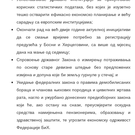
корисних статистичких података, без којих је изузетно
тешко остварити ефикасно економско планирање и већу
сарадњу са европским институцијама;
Окончати рад на већ двије године актуелној иницијативи
да се смањи вријеме потребно за регистрацију
предузећа у Босни и Херцеговини, са више од мјесец
дана на мање од седмицу;
Спровоење државног Закона о измирењу потраживања
по основу старе девизне штедње без предложених
измјена и допуна које би земљу гурнуле у стечај; и
Укидање федералних закона о правима демобилисаних
бораца и чланова њихових породица и цивилних жртава
рата, нагло и ужурбано донесених предизборних закона
који ће, ако остану на снази, преусмјерити оскудна
средства намијењена пензионерима, образовању и
здравственој заштити, те угрозити економску одрживост
Федерације БиХ.