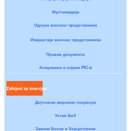
Мултимедија
Одлуке високог представника
Извјештаји високог представника
Правни документи
Комуникеи и изјаве PIC-a
Zahtjevi za intervjue
Дејтонски мировни споразум
Устав БиХ
Закони Босне и Херцеговине