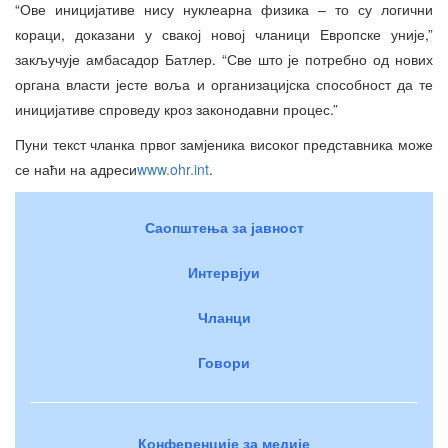
“Ове иницијативе нису нуклеарна физика – то су логични
кораци, доказани у свакој новој чланици Европске уније,”
закључује амбасадор Батлер. “Све што је потребно од нових
органа власти јесте воља и организацијска способност да те
иницијативе спроведу кроз законодавни процес.”
Пуни текст чланка првог замјеника високог представника може
се наћи на адреси
www.ohr.int
.
Саопштења за јавност
Интервјуи
Чланци
Говори
Конференције за медије