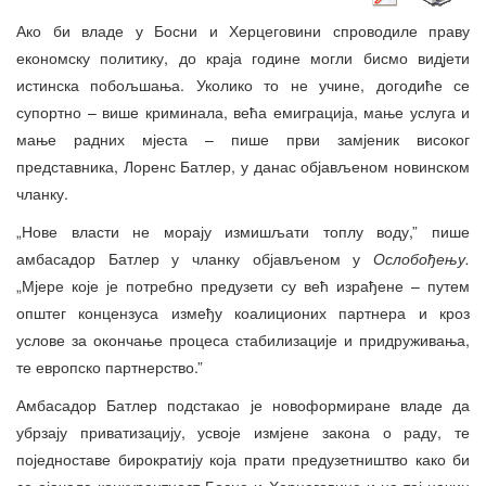
Ако би владе у Босни и Херцеговини спроводиле праву
економску политику, до краја године могли бисмо видјети
истинска побољшања. Уколико то не учине, догодиће се
супортно – више криминала, већа емиграција, мање услуга и
мање радних мјеста – пише први замјеник високог
представника, Лоренс Батлер, у данас објављеном новинском
чланку.
„Нове власти не морају измишљати топлу воду,” пише
амбасадор Батлер у чланку објављеном у
Ослобођењу.
„Мјере које је потребно предузети су већ израђене – путем
општег концензуса између коалиционих партнера и кроз
услове за окончање процеса стабилизације и придруживања,
те европско партнерство.”
Амбасадор Батлер подстакао је новоформиране владе да
убрзају приватизацију, усвоје измјене закона о раду, те
поједноставе бирократију која прати предузетништво како би
се ојачала конкурентност Босне и Херцеговине и на тај начин