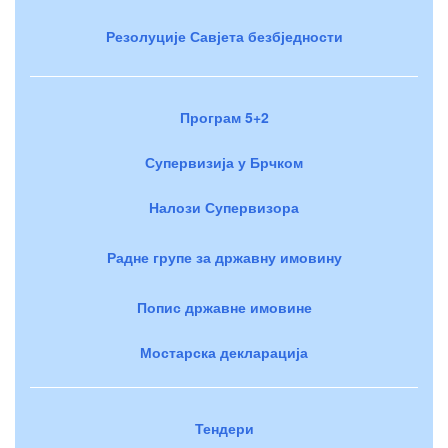
Резолуције Савјета безбједности
Програм 5+2
Супервизија у Брчком
Налози Супервизора
Радне групе за државну имовину
Попис државне имовине
Мостарска декларација
Тендери