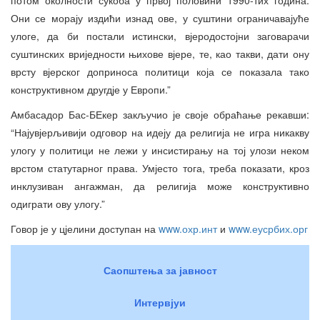
Они се морају издићи изнад ове, у суштини ограничавајуће
улоге, да би постали истински, вјеродостојни заговарачи
суштинских вриједности њихове вјере, те, као такви, дати ону
врсту вјерског доприноса политици која се показала тако
конструктивном другдје у Европи.”
Амбасадор Бас-БЕкер закључио је своје обраћање рекавши:
“Најувјерљивији одговор на идеју да религија не игра никакву
улогу у политици не лежи у инсистирању на тој улози неком
врстом статутарног права. Умјесто тога, треба показати, кроз
инклузиван ангажман, да религија може конструктивно
одиграти ову улогу.”
Говор је у цјелини доступан на
www.охр.инт
и
www.еусрбих.орг
Саопштења за јавност
Интервјуи