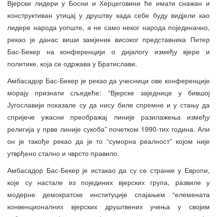
Вјерски лидери у Босни и Херцеговини ће имати снажан и
конструктиван утицај у друштву када себе буду видјели као
лидере народа уопште, а не само неког народа појединачно,
рекао је данас виши замјеник високог представника Питер
Бас-Бекер на конференцији о дијалогу између вјере и
политике, која се одржава у Братислави.
Амбасадор Бас-Бекер је рекао да учесници ове конференције
морају признати сљедеће: “Вјерске заједнице у бившој
Југославији показале су да нису биле спремне и у стању да
спријече ужасни преображај линије разилажења између
религија у прве линије сукоба” почетком 1990-тих година. Али
он је такође рекао да је то “суморна реалност” којом није
утврђено стално и чврсто правило.
Амбасадор Бас-Бекер је истакао да су се странке у Европи,
које су настале из појединих вјерских група, развиле у
модерне демократске институције спајањем “елемената
конвенционалних вјерских друштвених учења у својим