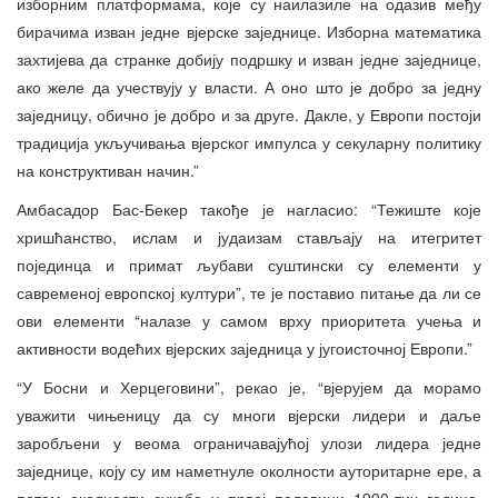
изборним платформама, које су наилазиле на одазив међу
бирачима изван једне вјерске заједнице. Изборна математика
захтијева да странке добију подршку и изван једне заједнице,
ако желе да учествују у власти. А оно што је добро за једну
заједницу, обично је добро и за друге. Дакле, у Европи постоји
традиција укључивања вјерског импулса у секуларну политику
на конструктиван начин.”
Амбасадор Бас-Бекер такође је нагласио: “Тежиште које
хришћанство, ислам и јудаизам стављају на итегритет
појединца и примат љубави суштински су елементи у
савременој европској култури”, те је поставио питање да ли се
ови елементи “налазе у самом врху приоритета учења и
активности водећих вјерских заједница у југоисточној Европи.”
“У Босни и Херцеговини”, рекао је, “вјерујем да морамо
уважити чињеницу да су многи вјерски лидери и даље
заробљени у веома ограничавајућој улози лидера једне
заједнице, коју су им наметнуле околности ауторитарне ере, а
потом околности сукоба у првој половини 1990-тих година.