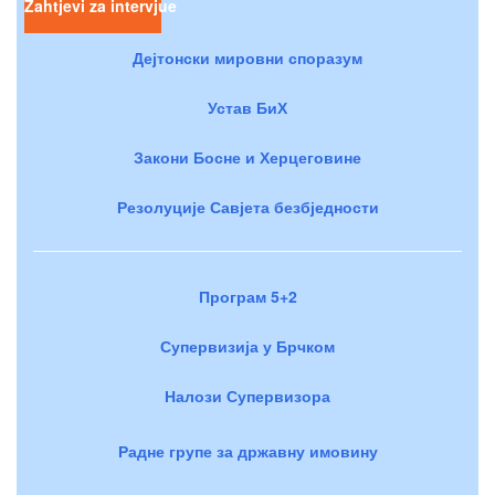
Zahtjevi za intervjue
Дејтонски мировни споразум
Устав БиХ
Закони Босне и Херцеговине
Резолуције Савјета безбједности
Програм 5+2
Супервизија у Брчком
Налози Супервизора
Радне групе за државну имовину