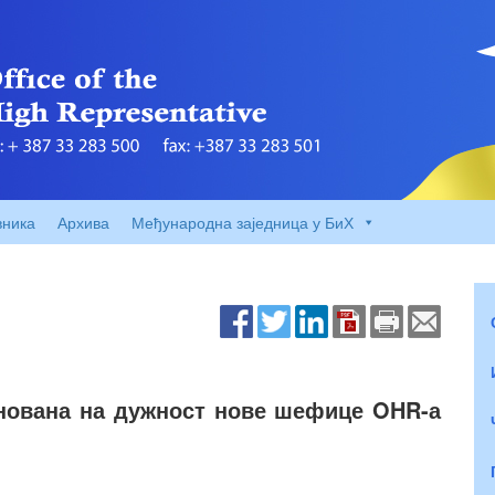
вника
Архива
Међународна заједница у БиХ
нована на дужност нове шефице OHR-а