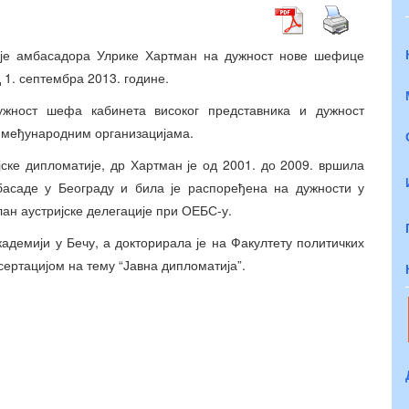
 је амбасадора Улрике Хартман на дужност нове шефице
 1. септембра 2013. године.
жност шефа кабинета високог представника и дужност
с међународним организацијама.
јске дипломатије, др Хартман је од 2001. до 2009. вршила
басаде у Београду и била је распоређена на дужности у
лан аустријске делегације при ОЕБС-у.
адемији у Бечу, а докторирала је на Факултету политичких
сертацијом на тему “Јавна дипломатија”.