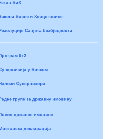
Устав БиХ
Закони Босне и Херцеговине
Резолуције Савјета безбједности
Програм 5+2
Супервизија у Брчком
Налози Супервизора
Радне групе за државну имовину
Попис државне имовине
Мостарска декларација