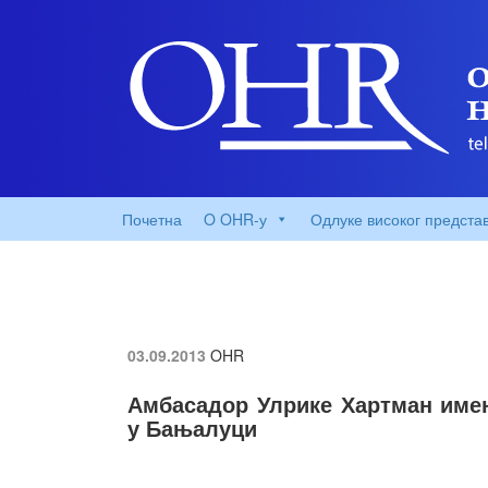
Почетна
O OHR-у
Одлуке високог предста
03.09.2013
OHR
Амбасадор Улрике Хартман име
у Бањалуци