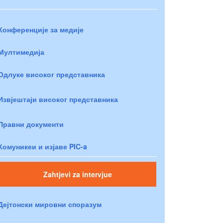
Конференције за медије
Мултимедија
Одлуке високог представника
Извјештаји високог представника
Правни документи
Комуникеи и изјаве PIC-a
Zahtjevi za intervjue
Дејтонски мировни споразум