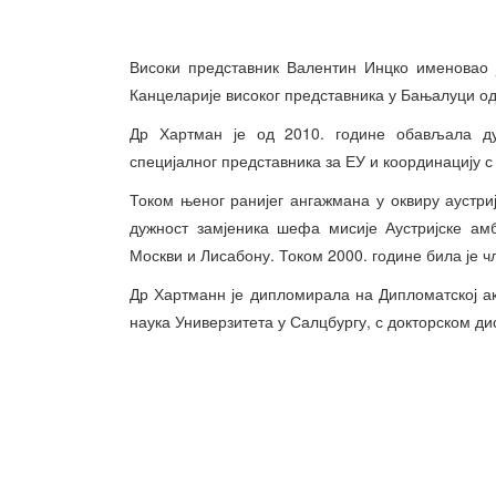
Високи представник Валентин Инцко именовао
Канцеларије високог представника у Бањалуци од
Др Хартман је од 2010. године обављала ду
специјалног представника за ЕУ и координацију 
Током њеног ранијег ангажмана у оквиру аустри
дужност замјеника шефа мисије Аустријске ам
Москви и Лисабону. Током 2000. године била је ч
Др Хартманн је дипломирала на Дипломатској ак
наука Универзитета у Салцбургу, с докторском ди