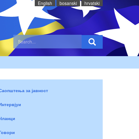
English
bosanski
hrvatski
Саопштења за јавност
Интервјуи
Чланци
Говори