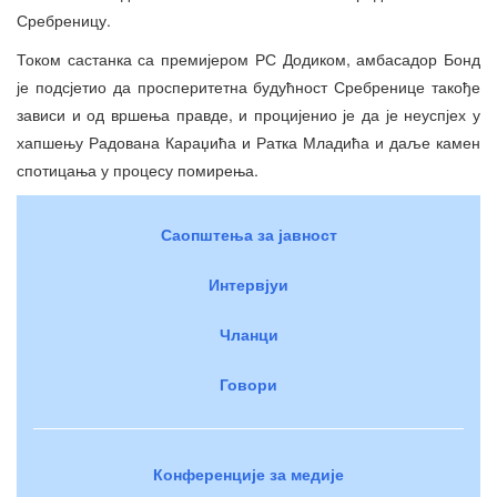
Сребреницу.
Током састанка са премијером РС Додиком, амбасадор Бонд
је подсјетио да просперитетна будућност Сребренице такође
зависи и од вршења правде, и процијенио је да је неуспјех у
хапшењу Радована Караџића и Ратка Младића и даље камен
спотицања у процесу помирења.
Саопштења за јавност
Интервјуи
Чланци
Говори
Конференције за медије