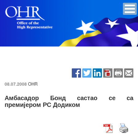
08.07.2008
OHR
Амбасадор Бонд састао се са
премијером РС Додиком