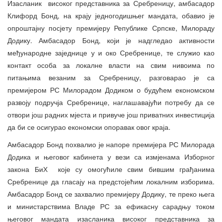
Изасланик високог представника за Сребреницу, амбасадор
Клифорд Бонд, на крају једногодишњег мандата, обавио је
опроштајну посјету премијеру Републике Српске, Милораду
Додику. Амбасадор Бонд, који је надгледао активности
међународне заједнице у и око Сребренице, те служио као
контакт особа за локалне власти на свим нивоима по
питањима везаним за Сребреницу, разговарао је са
премијером РС Милорадом Додиком о будућем економском
развоју подручја Сребренице, наглашавајући потребу да се
отвори још радних мјеста и привуче још приватних инвестиција
да би се осигурао економски опоравак овог краја.
Амбасадор Бонд похвалио је напоре премијера РС Милорада
Додика и његовог кабинета у вези са измјенама Изборног
закона БиХ које су омогућиле свим бившим грађанима
Сребренице да гласају на предстојећим локалним изборима.
Амбасадор Бонд се захвалио премијеру Додику, те преко њега
и министарствима Владе РС за ефикасну сарадњу током
његовог мандата изасланика високог представника за