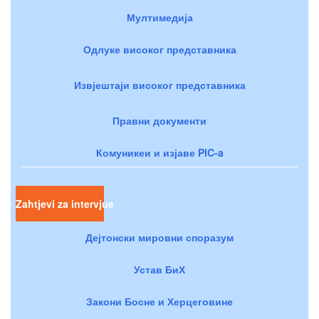
Мултимедија
Одлуке високог представника
Извјештаји високог представника
Правни документи
Комуникеи и изјаве PIC-a
Zahtjevi za intervjue
Дејтонски мировни споразум
Устав БиХ
Закони Босне и Херцеговине