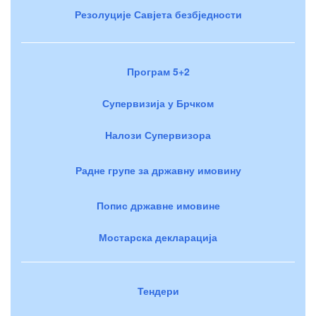
Резолуције Савјета безбједности
Програм 5+2
Супервизија у Брчком
Налози Супервизора
Радне групе за државну имовину
Попис државне имовине
Мостарска декларација
Тендери