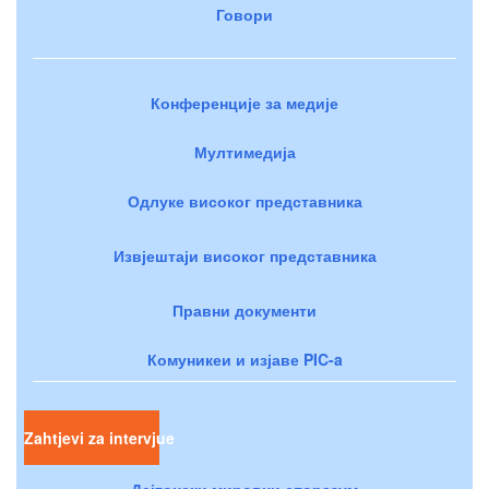
Говори
Конференције за медије
Мултимедија
Одлуке високог представника
Извјештаји високог представника
Правни документи
Комуникеи и изјаве PIC-a
Zahtjevi za intervjue
Дејтонски мировни споразум