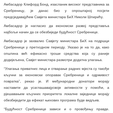
Амбасадор Клифорд Бонд, изасланик високог представника за
Сребреницу, је данас био у опроштајној посјети
предсједавајућем Савјета министара БиХ Николи Шпирићу.
Амбасадор је нагласио да економски развој представља
најбољи начин да се обезбиједи будућност Сребренице.
Амбасадор је захвалио Савјету министара БиХ на подршци
Сребреници у претходном периоду. Указао је на то да, како
општина већ ефикасно троши средства која су раније
додијељена, Савјет министара размотри додатна улагања.
“Улагања приватних лица и отварање радних мјеста су такође
кључни за економски опоравак Сребренице и одрживост
повратка”, рекао је. И међународни донатори морају
наставити да усаглашавајусвоје активности у помоћи, а
рјешавањем кључних приоритета локалне заједнице морају
обезбиједити да ефекат њихових програма буде видљив.
“Будућност Сребренице зависи и о провођењу правде.