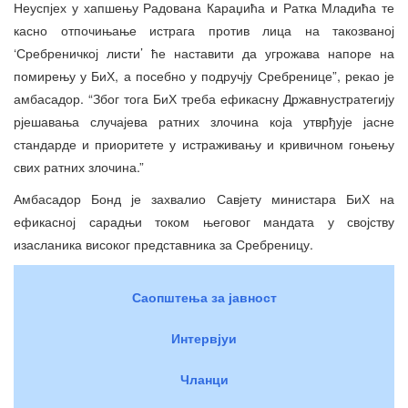
Неуспјех у хапшењу Радована Караџића и Ратка Младића те
касно отпочињање истрага против лица на такозваној
‘Сребреничкој листи’ ће наставити да угрожава напоре на
помирењу у БиХ, а посебно у подручју Сребренице”, рекао је
амбасадор. “Због тога БиХ треба ефикасну Државнустратегију
рјешавања случајева ратних злочина која утврђује јасне
стандарде и приоритете у истраживању и кривичном гоњењу
свих ратних злочина.”
Амбасадор Бонд је захвалио Савјету министара БиХ на
ефикасној сарадњи током његовог мандата у својству
изасланика високог представника за Сребреницу.
Саопштења за јавност
Интервјуи
Чланци