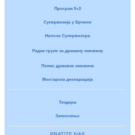
Програм 5+2
Супервизија у Брчком
Налози Супервизора
Радне групе за државну имовину
Попис државне имовине
Мостарска декларација
Тендери
Запослење
PRATITE NAS