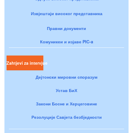
Извјештаји високог представника
Правни документи
Комуникеи и изјаве PIC-a
Zahtjevi za intervjue
Дејтонски мировни споразум
Устав БиХ
Закони Босне и Херцеговине
Резолуције Савјета безбједности