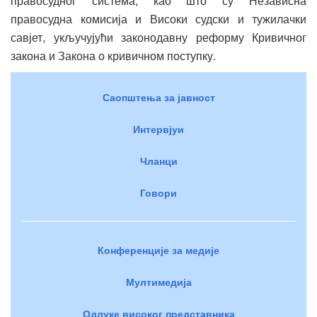
правосудног система, као што су Независна
правосудна комисија и Високи судски и тужилачки
савјет, укључујући законодавну реформу Кривичног
закона и Закона о кривичном поступку.
Саопштења за јавност
Интервјуи
Чланци
Говори
Конференције за медије
Мултимедија
Одлуке високог представника