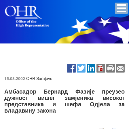
15.08.2002
OHR Sarajevo
Амбасадор Бернард Фазије преузео
дужност вишег замјеника високог
представника и шефа Одјела за
владавину закона