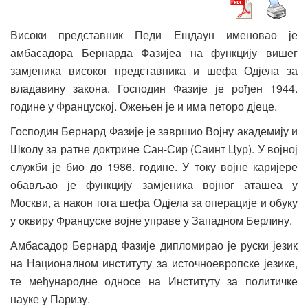
Високи представник Педи Ешдаун именовао је
амбасадора Бернарда Фазијеа на функцију вишег
замјеника високог представника и шефа Одјела за
владавину закона. Господин Фазије је рођен 1944.
године у Француској. Ожењен је и има петоро дјеце.
Господин Бернард Фазије је завршио Војну академију и
Школу за ратне доктрине Сан-Сир (Саинт Цyр). У војној
служби је био до 1986. године. У току војне каријере
обављао је функцију замјеника војног аташеа у
Москви, а након тога шефа Одјела за операције и обуку
у оквиру Француске војне управе у Западном Берлину.
Амбасадор Бернард Фазије дипломирао је руски језик
на Националном институту за источноевропске језике,
те међународне односе на Институту за политичке
науке у Паризу.